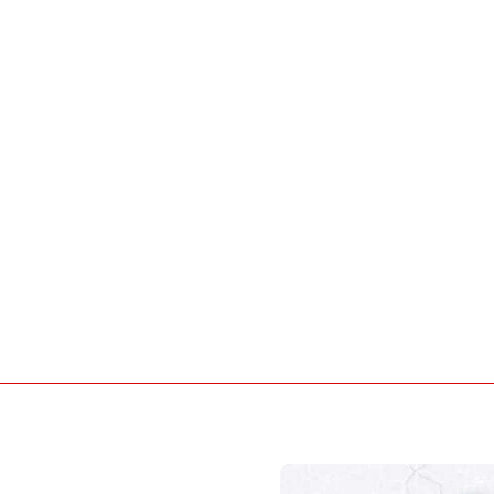
da CHF
26’950.–
26’800.–
F
CHF
217.25 / mese
2