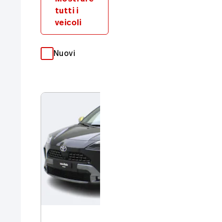
tutti i
veicoli
Nuovi
Occasioni
TO
Ya
Nu
8