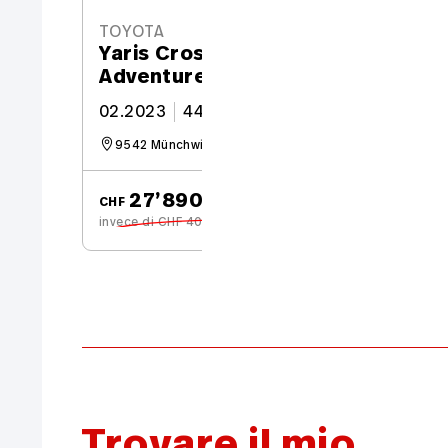
TOYOTA
Yaris Cross 1.5 VVT-i HSD
Adventure AWD-i
02.2023
44’100 km
91 CV
9542 Münchwilen
27’890.–
CHF
CH
invece di CHF 40’090.–
Trovare il mio