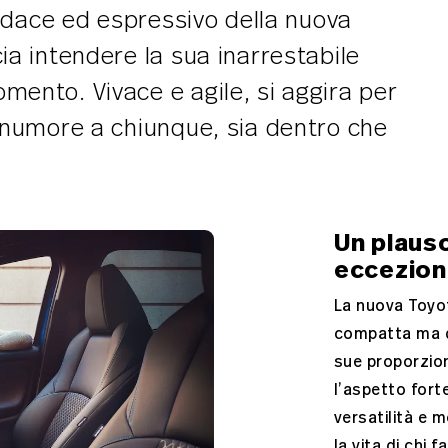
 audace ed espressivo della nuova
ia intendere la sua inarrestabile
mento. Vivace e agile, si aggira per
uonumore a chiunque, sia dentro che
Un plauso
eccezion
La nuova Toyot
compatta ma d
sue proporzio
l’aspetto forte
versatilità e m
la vita di chi f