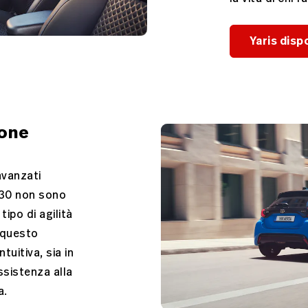
Yaris dispo
ione
avanzati
 130 non sono
tipo di agilità
 questo
tuitiva, sia in
ssistenza alla
a.