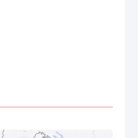
da CHF
da CHF
24’900.–
CHF
30.45 / mese
214.10 / mese