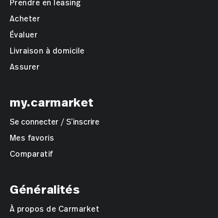
Prendre en leasing
Appeler
Courriel
Acheter
Marc Limacher
Évaluer
Sales Executive / Product
Livraison à domicile
Specialist JLR
Assurer
Appeler
Courriel
my.carmarket
Alois Nietlispach
Sales & Brand Manager / Client
Se connecter / S’inscrire
Experience Manger JLR
Mes favoris
Appeler
Courriel
Comparatif
Claudio Cogliani
Leiter Occasionen
Généralités
Appeler
Courriel
À propos de Carmarket