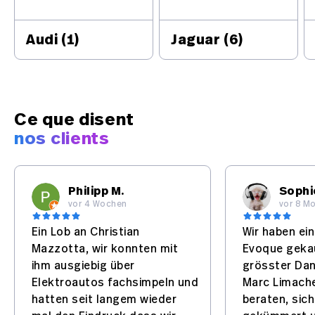
Audi
(1)
Jaguar
(6)
Ce que disent
nos clients
Philipp M.
Sophi
vor 4 Wochen
vor 8 M
Ein Lob an Christian
Wir haben ei
Mazzotta, wir konnten mit
Evoque gekau
ihm ausgiebig über
grösster Dan
Elektroautos fachsimpeln und
Marc Limache
hatten seit langem wieder
beraten, sich