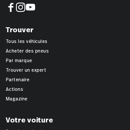
Alois Nietlispach
Sales & Brand Manager / Client
Experience Manger JLR
Appeler
Courriel
Trouver
Tous les véhicules
Claudio Cogliani
Leiter Occasionen
Acheter des pneus
Appeler
Courriel
Par marque
Trouver un expert
Partenaire
Ventes
Actions
Magazine
Maurizio Timperio
Verkaufsleiter Opel, KIA, Suzuki,
Votre voiture
Mitsubishi, Leapmotor, Zeekr