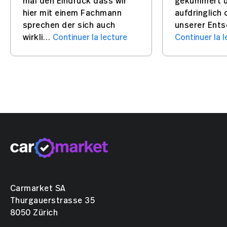
mal den Eindruck dass wir
gekümmert u
hier mit einem Fachmann
aufdringlich 
sprechen der sich auch
unserer Ent
wirkli…
Continuer la lecture
Continuer la l
Notre
équipe d’experts
Direction
Maurizio Timperio
Verkaufsleiter Opel, KIA, Suzuki,
Mitsubishi, Leapmotor, Zeekr
Carmarket SA
Appeler
Courriel
Thurgauerstrasse 35
8050 Zürich