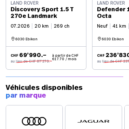
LAND ROVER
LAND ROVER
Discovery Sport 1.5 T
Defender 
270e Landmark
Octa
07.2026
20 km
269 ch
Neuf
41 km
6030 Ebikon
6030 Ebikon
69’990.–
236’83
CHF
à partir de CHF
CHF
617.70 / mois
au lieu de CHF 87’270.–
au lieu de CHF 23
Véhicules disponibles
par marque