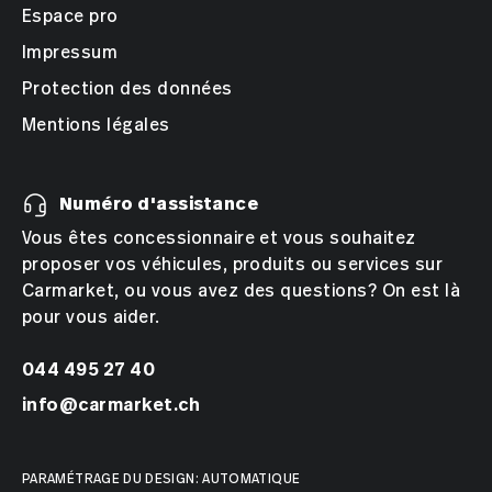
Espace pro
Christian Mazzotta
Verkaufsberater Opel, KIA, Suzuki,
Impressum
Mitsubishi, Leapmotor, Zeekr
Protection des données
Appeler
Courriel
Mentions légales
Benjamin Tschuppert
Verkaufsberater Opel, KIA, Suzuki,
Numéro d'assistance
Mitsubishi, Leapmotor, Zeekr
Vous êtes concessionnaire et vous souhaitez
Appeler
Courriel
proposer vos véhicules, produits ou services sur
Carmarket, ou vous avez des questions? On est là
pour vous aider.
Steven John Mullings
Sales Executive JLR
044 495 27 40
Appeler
Courriel
info@carmarket.ch
PARAMÉTRAGE DU DESIGN: AUTOMATIQUE