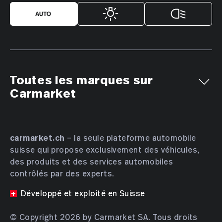
Toutes les marques sur
Carmarket
Aiways
Alfa Romeo
Alpine
AMC
Aston Martin
Audi
Bentley
BMW
Bucher
carmarket.ch
– la seule plateforme automobile
suisse qui propose exclusivement des véhicules,
Bugatti
BYD
Cadillac
Chevrolet
Chrysler
des produits et des services automobiles
Citroën
Cupra
Dacia
Daewoo
Daihatsu
contrôlés par des experts.
DENZA
DFSK
Dodge
DS Automobiles
Développé et exploité en Suisse
Farizon
Ferrari
Fiat
Ford
GAC
Geely
Genesis
Honda
HONGQI
Hyundai
INEOS
© Copyright 2026 by Carmarket SA. Tous droits