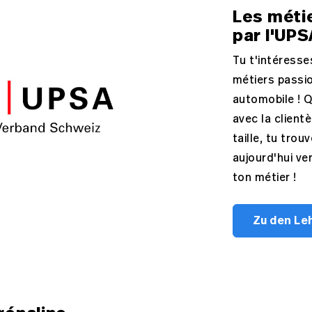
Les méti
par l'UPS
Tu t'intéresse
métiers passi
automobile ! Q
avec la client
taille, tu trou
aujourd'hui ve
ton métier !
Zu den Le