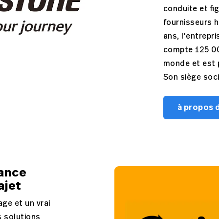
conduite et fi
fournisseurs 
ans, l'entrepr
compte 125 00
monde et est 
Son siège soci
à propos 
mance
ajet
age et un vrai
s solutions