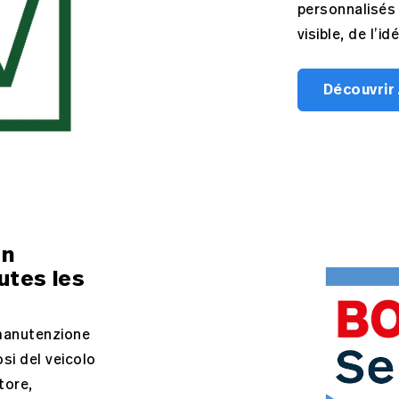
personnalisés
visible, de l’i
Découvrir
un
utes les
 manutenzione
osi del veicolo
tore,