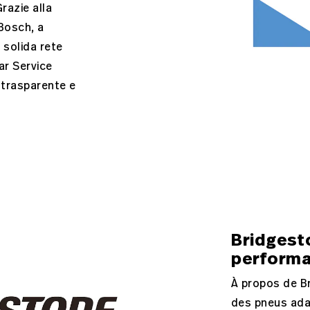
razie alla
Bosch, a
solida rete
ar Service
, trasparente e
Bridgest
perform
À propos de B
des pneus ada