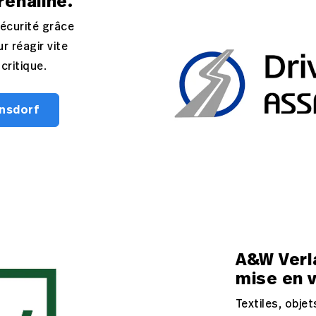
rénaline.
sécurité grâce
r réagir vite
critique.
ensdorf
A&W Verl
mise en v
Textiles, objet