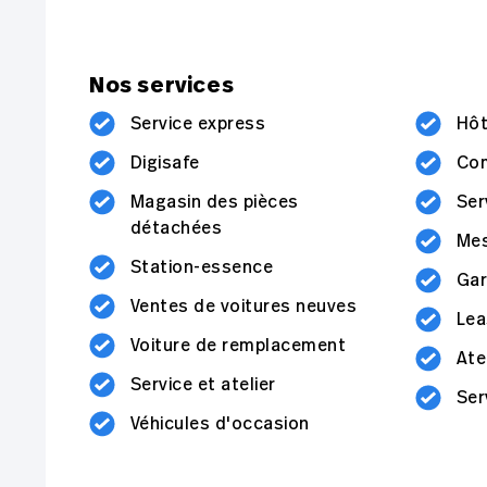
Nos services
Service express
Hôt
Digisafe
Co
Magasin des pièces
Ser
détachées
Mes
Station-essence
Gar
Ventes de voitures neuves
Lea
Voiture de remplacement
Ate
Service et atelier
Ser
Véhicules d'occasion