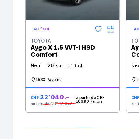
ACTION
A
TOYOTA
TO
Aygo X 1.5 VVT-i HSD
Ay
Comfort
Co
Neuf
20 km
116 ch
Ne
1530 Payerne
1
22’040.–
CHF
à partir de CHF
CH
188.90 / mois
au lieu de CHF 23’040.–
au 