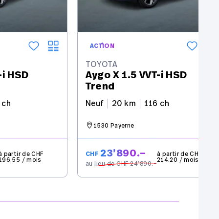
ACTION
TOYOTA
-i HSD
Aygo X 1.5 VVT-i HSD
Trend
 ch
Neuf
20 km
116 ch
1530 Payerne
23’890.–
à partir de CHF
CHF
à partir de CHF
196.55 / mois
214.20 / mois
au lieu de CHF 24’890.–