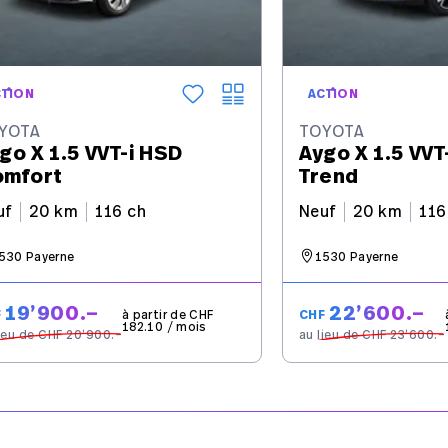
CTION
ACTION
YOTA
TOYOTA
go X 1.5 VVT-i HSD
Aygo X 1.5 VVT
mfort
Trend
uf
20 km
116 ch
Neuf
20 km
116
530 Payerne
1530 Payerne
19’900.–
22’600.–
F
à partir de CHF
CHF
182.10 / mois
lieu de CHF 20’900.–
au lieu de CHF 23’600.–