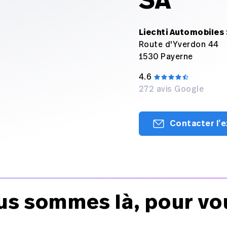
SA
Liechti Automobiles
Route d'Yverdon 44
1530 Payerne
4.6
272 avis Google
Contacter l’
us sommes là, pour vo