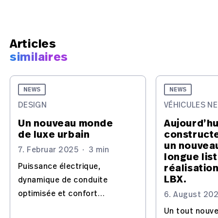
Articles
similaires
NEWS
NEWS
DESIGN
VÉHICULES N
Un nouveau monde
Aujourd’hui
de luxe urbain
constructe
un nouvea
7. Februar 2025
·
3 min
longue lis
Puissance électrique,
réalisation
LBX.
dynamique de conduite
optimisée et confort
6. August 20
inégalable, tous réunis dans
Un tout nouv