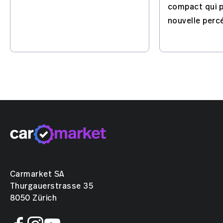
le Lexus UX 300h. Avec 10
compact qui 
ans de garantie pour une
nouvelle perc
sécurité accrue.
commerciale 
Carmarket SA
Thurgauerstrasse 35
8050 Zürich