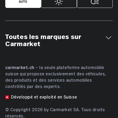
Toutes les marques sur
Carmarket
Aiways
Alfa Romeo
Alpine
AMC
Aston Martin
Audi
Bentley
BMW
Bucher
carmarket.ch
– la seule plateforme automobile
suisse qui propose exclusivement des véhicules,
Bugatti
BYD
Cadillac
Chevrolet
Chrysler
des produits et des services automobiles
Citroën
Cupra
Dacia
Daewoo
Daihatsu
contrôlés par des experts.
DENZA
DFSK
Dodge
DS Automobiles
Développé et exploité en Suisse
Farizon
Ferrari
Fiat
Ford
GAC
Geely
Genesis
Honda
HONGQI
Hyundai
INEOS
© Copyright 2026 by Carmarket SA. Tous droits
réservés.
Isuzu
JAC
JAECOO
Jaguar
Jeep
KGM