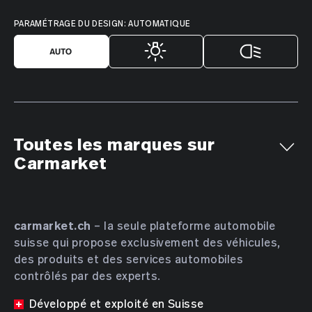
PARAMÉTRAGE DU DESIGN: AUTOMATIQUE
Toutes les marques sur
Carmarket
Aiways
Alfa Romeo
Alpine
AMC
Aston Martin
Audi
Bentley
BMW
Bucher
carmarket.ch
– la seule plateforme automobile
suisse qui propose exclusivement des véhicules,
Bugatti
BYD
Cadillac
Chevrolet
Chrysler
des produits et des services automobiles
Citroën
Cupra
Dacia
Daewoo
Daihatsu
contrôlés par des experts.
DENZA
DFSK
Dodge
DS Automobiles
Développé et exploité en Suisse