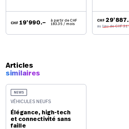
29’887
à partir de CHF
CHF
19’990.–
CHF
183.35 / mois
au lieu de CHF 31
Articles
similaires
NEWS
VÉHICULES NEUFS
Élégance, high-tech
et connectivité sans
faille