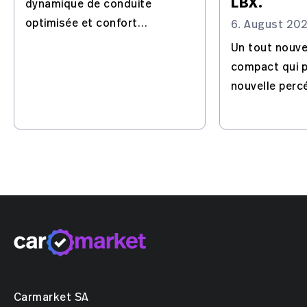
LBX.
dynamique de conduite
optimisée et confort
6. August 20
inégalable, tous réunis dans
Un tout nouv
le Lexus UX 300h. Avec 10
compact qui 
ans de garantie pour une
nouvelle perc
sécurité accrue.
commerciale 
Carmarket SA