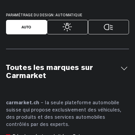
PARAMÉTRAGE DU DESIGN: AUTOMATIQUE
Toutes les marques sur
Carmarket
Aiways
Alfa Romeo
Alpine
AMC
Aston Martin
Audi
Bentley
BMW
Bucher
carmarket.ch
– la seule plateforme automobile
suisse qui propose exclusivement des véhicules,
Bugatti
BYD
Cadillac
Chevrolet
Chrysler
des produits et des services automobiles
Citroën
Cupra
Dacia
Daewoo
Daihatsu
contrôlés par des experts.
DENZA
DFSK
Dodge
DS Automobiles