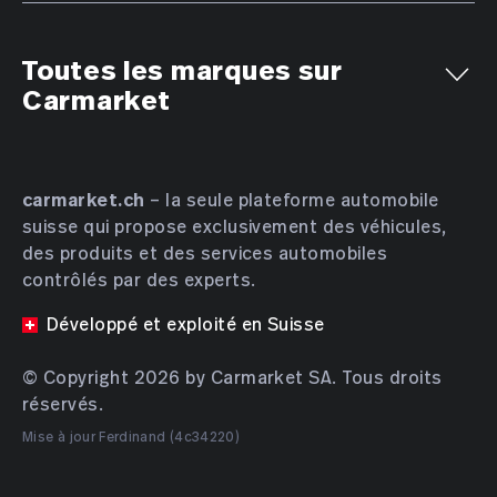
Toutes les marques sur
Carmarket
Aiways
Alfa Romeo
Alpine
AMC
Aston Martin
Audi
Bentley
BMW
Bucher
carmarket.ch
– la seule plateforme automobile
suisse qui propose exclusivement des véhicules,
Bugatti
BYD
Cadillac
Chevrolet
Chrysler
des produits et des services automobiles
Citroën
Cupra
Dacia
Daewoo
Daihatsu
contrôlés par des experts.
DENZA
DFSK
Dodge
DS Automobiles
Développé et exploité en Suisse
Farizon
Ferrari
Fiat
Ford
GAC
Geely
Genesis
Honda
HONGQI
Hyundai
INEOS
© Copyright 2026 by Carmarket SA. Tous droits
réservés.
Isuzu
JAC
JAECOO
Jaguar
Jeep
KGM
Mise à jour Ferdinand (4c34220)
Kia
Lamborghini
Lancia
Land Rover
Leapmotor
Lexus
Lotus
Lucid
Lynk & Co