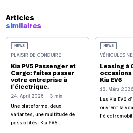
Articles
similaires
NEWS
NEWS
PLAISIR DE CONDUIRE
VÉHICULES N
Kia PV5 Passenger et
Leasing à 
Cargo: faites passer
occasions 
votre entreprise à
Kia EV6
l’électrique.
16. März 202
24. April 2026
·
3 min
Les Kia EV6 d
Une plateforme, deux
ouvrent la voi
variantes, une multitude de
l’électromobili
possibilités: Kia PV5
technologie a
Passenger et Cargo.
attractif et qu