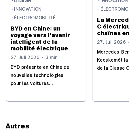
·
DESIGN
·
INNOVATION
·
INNOVATION
·
ÉLECTROMOB
·
ÉLECTROMOBILITÉ
La Merced
C électriq
BYD en Chine: un
chaînes e
voyage vers l'avenir
intelligent de la
27. Juli 2026
mobilité électrique
Mercedes-Ben
27. Juli 2026
·
3 min
Kecskemét la
BYD présente en Chine de
de la Classe C
nouvelles technologies
transforme l'u
pour les voitures
majeur pour l
électriques: batterie Blade,
électriques.
Flash Charging, IA et
conduite automatisée –
avec l'Europe en ligne de
mire.
Autres