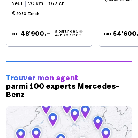
Neuf
20 km
162 ch
8050 Zürich
à partir de CHF
48’900.–
54’600
CHF
CHF
476.75 / mois
Trouver mon agent
parmi 100 experts Mercedes-
Benz