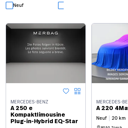
Neuf
Occasion
MERCEDES-BENZ
MERCEDES-B
A 250 e
A 220 4Ma
Kompaktlimousine
Neuf
20 km
Plug-in-Hybrid EQ-Star
8050 Zürich