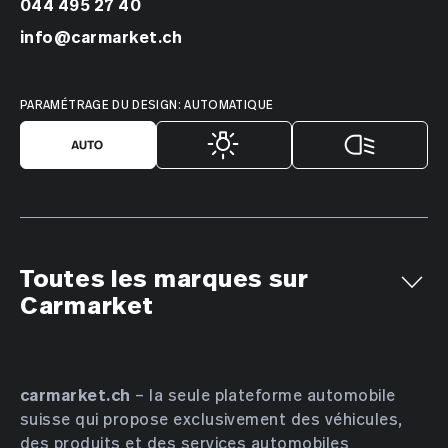
044 495 27 40
info@carmarket.ch
PARAMÉTRAGE DU DESIGN: AUTOMATIQUE
Toutes les marques sur
Carmarket
Aiways
Alfa Romeo
Alpine
AMC
Aston Martin
Audi
Bentley
BMW
Bucher
carmarket.ch
– la seule plateforme automobile
suisse qui propose exclusivement des véhicules,
Bugatti
BYD
Cadillac
Chevrolet
Chrysler
des produits et des services automobiles