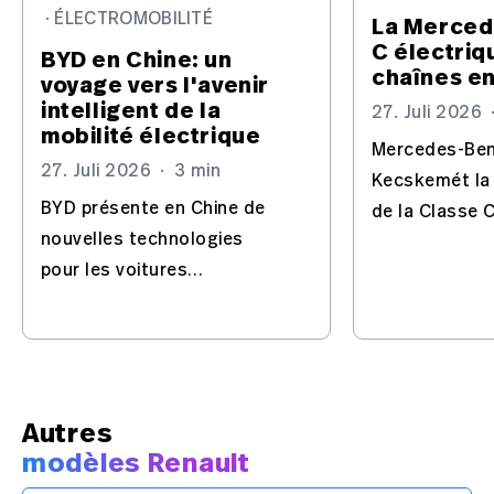
·
ÉLECTROMOBILITÉ
La Merced
C électriq
BYD en Chine: un
chaînes e
voyage vers l'avenir
intelligent de la
27. Juli 2026
mobilité électrique
Mercedes-Ben
27. Juli 2026
·
3 min
Kecskemét la
BYD présente en Chine de
de la Classe C
nouvelles technologies
transforme l'u
pour les voitures
majeur pour l
électriques: batterie Blade,
électriques.
Flash Charging, IA et
conduite automatisée –
avec l'Europe en ligne de
mire.
Autres
modèles Renault