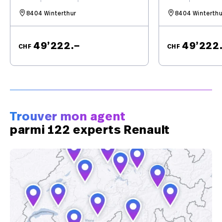
8404 Winterthur
8404 Winterthu
49’222.–
49’222
CHF
CHF
Trouver mon agent
parmi 122 experts Renault