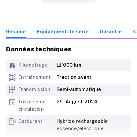
Résumé
Équipement de série
Garantie
C
Données techniques
Kilométrage
11’000 km
Entraînement
Traction avant
Transmission
Semi-automatique
1re mise en
29. August 2024
circulation
Carburant
Hybride rechargeable
essence/électrique