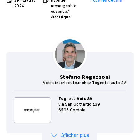
29. August
Hybride
Tous les détails
2024
rechargeable
essence/
électrique
Stefano Regazzoni
Votre interlocuteur chez Tognetti Auto SA
Tognetti Auto SA
Via San Gottardo 139
6596 Gordola
Afficher plus