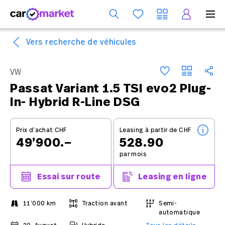
Se
Vers recherche de véhicules
VW
Passat Variant 1.5 TSI evo2 Plug-
In- Hybrid R-Line DSG
Prix d’achat CHF
Leasing à partir de CHF
49’900.–
528.90
par mois
Essai sur route
Leasing en ligne
11’000 km
Traction avant
Semi-
automatique