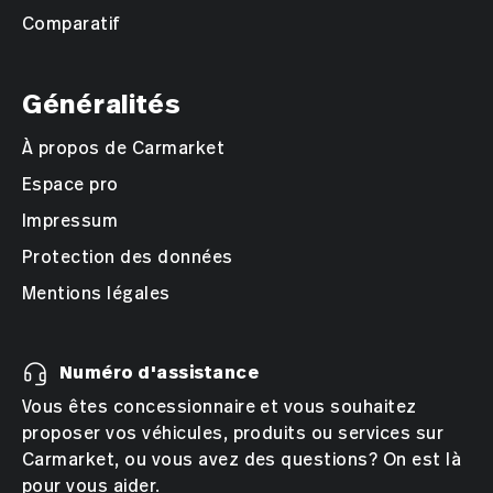
dynamischen Kurvenfahrlicht
Comparatif
Licht: Nebelschlusslicht beidseitig,
Rückfahrlicht beidseitig
Généralités
Media: 8 Lautsprecher
À propos de Carmarket
Media: App-Connect mit Wireless App-Connect für
Espace pro
Apple CarPlay und Android Auto
Impressum
Media: Digital Cockpit Pro, mehrfarbig,
verschiedene Info-Profile wählbar
Protection des données
Mentions légales
Media: Digitaler Radioempfang DAB+
Media: Infotainment-System mit 32-cm-Display (12
Numéro d'assistance
9 Zoll)
Vous êtes concessionnaire et vous souhaitez
Media: Vorbereitet für We Connect / VW Connect &
proposer vos véhicules, produits ou services sur
We Connect Plus / VW Connect Plus
Carmarket, ou vous avez des questions? On est là
pour vous aider.