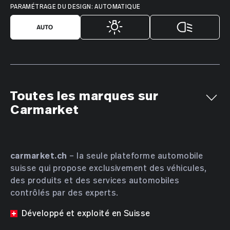
PARAMÉTRAGE DU DESIGN: AUTOMATIQUE
Toutes les marques sur
Carmarket
Aiways
Alfa Romeo
Alpine
AMC
Aston Martin
Audi
Bentley
BMW
Bucher
carmarket.ch
– la seule plateforme automobile
suisse qui propose exclusivement des véhicules,
Bugatti
BYD
Cadillac
Chevrolet
Chrysler
des produits et des services automobiles
Citroën
Cupra
Dacia
Daewoo
Daihatsu
contrôlés par des experts.
DENZA
DFSK
Dodge
DS Automobiles
Développé et exploité en Suisse
Farizon
Ferrari
Fiat
Ford
GAC
Geely