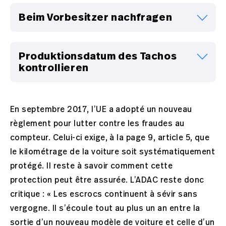
Unbedingt auf den Ölwechselaufkleber im
Beim Vorbesitzer nachfragen
Motorraum achten und unbedingt nach
Belegen früherer Ölwechsel fragen. Das
Motorenöl wird alle 30'000 bis 40'000
Der ehemalige Besitzer dürfte wissen, mit
Produktionsdatum des Tachos
Kilometer gewechselt, bei Sportwagen und
welchem ungefähren Kilometerstand er das
kontrollieren
leistungsstarken Motoren sogar alle 10'000
Auto verkauft hat. Die Historie Fahrzeughalt
Kilometer.
lässt sich beim zuständigen
Strassenverkehrsamt gegen eine Gebühr
Das Alter des Tachos und der Steuergeräte
beziehen.
kann Aufschluss über einen möglichen
En septembre 2017, l’UE a adopté un nouveau
Betrugsfall geben. Einerseits kann es relativ alt
règlement pour lutter contre les fraudes au
für den angegebenen Kilometerstand sein.
compteur. Celui-ci exige, à la page 9, article 5, que
Weiter kommt es bei Manipulationen vor, dass
le kilométrage de la voiture soit systématiquement
der Tacho beschädigt wird. Ist der Tacho also
protégé. Il reste à savoir comment cette
neuer als das Fahrzeug, ist das ein weiteres
protection peut être assurée. L’ADAC reste donc
Indiz.
critique : « Les escrocs continuent à sévir sans
vergogne. Il s’écoule tout au plus un an entre la
sortie d’un nouveau modèle de voiture et celle d’un