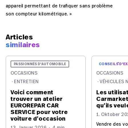
appareil permettant de trafiquer sans problème
son compteur kilométrique. »
Articles
similaires
PASSIONNÉS D'AUTOMOBILE
CONSEILS D'E
OCCASIONS
OCCASIONS
·
ENTRETIEN
·
VÉHICULES 
Voici comment
Les utilis
trouver un atelier
Carmarket
EUROREPAR CAR
qu’ils veul
SERVICE pour votre
1. Oktober 2
voiture d’occasion
Vendre des vo
13. Januar 2026
·
4 min