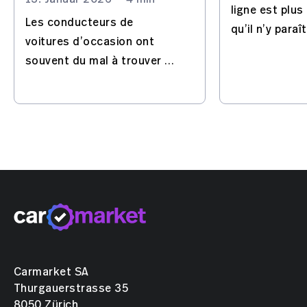
ligne est plu
Les conducteurs de
qu’il n’y paraî
voitures d’occasion ont
marques et m
souvent du mal à trouver un
attirent vraim
garage, les indépendants
l’attention? 
manquent de pièces
permet d’expl
d’origine et les
chiffres en dét
concessionnaires sont
chers. Carmarket collabore
avec EUROREPAR.
Carmarket SA
Thurgauerstrasse 35
8050 Zürich