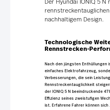
Der Hyundai IONIQ 5 N r
rennstreckentaugliche
nachhaltigem Design.
Technologische Weiter
Rennstrecken-Perfo
Nach den jüngsten Enthüllungen is
einfaches Elektrofahrzeug, sonde
Verbesserungen, die sein Leistu
Rennstreckentauglichkeit steigern
der IONIQ 5 N beeindruckende 47
Effizienz seines zweistufigen We
ist. Erfahrene Fahrer können sich