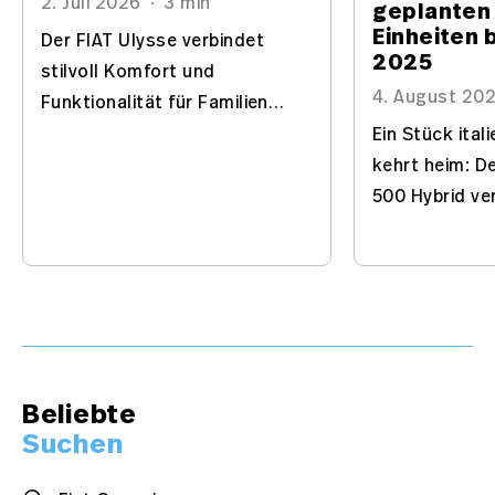
2. Juli 2026
·
3 min
geplanten
Einheiten 
Der FIAT Ulysse verbindet
2025
stilvoll Komfort und
4. August 20
Funktionalität für Familien
und professionelle
Ein Stück ital
Einsätze. Mit flexiblen
kehrt heim: De
Raumlösungen ist er der
500 Hybrid ver
souveräne Begleiter für
Design mit int
höchste Ansprüche im
Hybridtechnik
Alltag.
Beliebte
Suchen