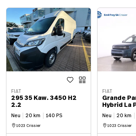
FIAT
FIAT
295 35 Kaw. 3450 H2
Grande Pa
2.2
Hybrid La 
Neu
20 km
140 PS
Neu
20 km
1023 Crissier
1023 Crissier