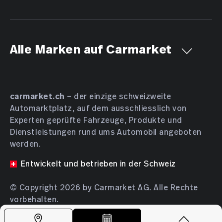
Alle Marken auf Carmarket
Aiways
Alfa Romeo
Alpine
AMC
Aston Martin
Audi
Bentley
BMW
Bucher
carmarket.ch
– der einzige schweizweite
Automarktplatz, auf dem ausschliesslich von
Bugatti
BYD
Cadillac
Chevrolet
Chrysler
Experten geprüfte Fahrzeuge, Produkte und
Citroën
Cupra
Dacia
Daewoo
Daihatsu
Dienstleistungen rund ums Automobil angeboten
DENZA
DFSK
Dodge
DS Automobiles
werden.
Farizon
Ferrari
Fiat
Ford
GAC
Geely
Entwickelt und betrieben in der Schweiz
Genesis
Honda
HONGQI
Hyundai
INEOS
© Copyright 2026 by Carmarket AG. Alle Rechte
Isuzu
JAC
JAECOO
Jaguar
Jeep
KGM
vorbehalten.
Kia
Lamborghini
Lancia
Land Rover
Release Herbert (6abf0be)
Leapmotor
Lexus
Lotus
Lucid
Lynk & Co