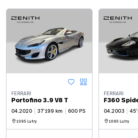
FERRARI
FERRARI
Portofino 3.9 V8 T
F360 Spid
04.2020
37’199 km
600 PS
04.2003
45
1095 Lutry
1095 Lutry