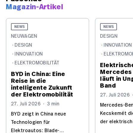
Magazin-Artikel
NEWS
NEWS
NEUWAGEN
DESIGN
·
DESIGN
·
INNOVATION
·
INNOVATION
·
ELEKTROMOB
·
ELEKTROMOBILITÄT
Elektrisch
Mercedes 
BYD in China: Eine
läuft in U
Reise in die
Band
intelligente Zukunft
der Elektromobilität
27. Juli 2026
27. Juli 2026
·
3 min
Mercedes-Benz
Kecskemét di
BYD zeigt in China neue
der elektrisc
Technologien für
und baut das
Elektroautos: Blade-