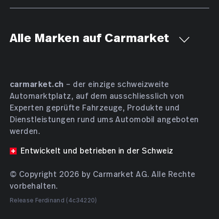
Alle Marken auf Carmarket
Aiways
Alfa Romeo
Alpine
AMC
Aston Martin
Audi
Bentley
BMW
Bucher
carmarket.ch
– der einzige schweizweite
Automarktplatz, auf dem ausschliesslich von
Bugatti
BYD
Cadillac
Chevrolet
Chrysler
Experten geprüfte Fahrzeuge, Produkte und
Citroën
Cupra
Dacia
Daewoo
Daihatsu
Dienstleistungen rund ums Automobil angeboten
DENZA
DFSK
Dodge
DS Automobiles
werden.
Farizon
Ferrari
Fiat
Ford
GAC
Geely
Entwickelt und betrieben in der Schweiz
Genesis
Honda
HONGQI
Hyundai
INEOS
© Copyright 2026 by Carmarket AG. Alle Rechte
Isuzu
JAC
JAECOO
Jaguar
Jeep
KGM
vorbehalten.
Kia
Lamborghini
Lancia
Land Rover
Release Ferdinand (4c34220)
Leapmotor
Lexus
Lotus
Lucid
Lynk & Co