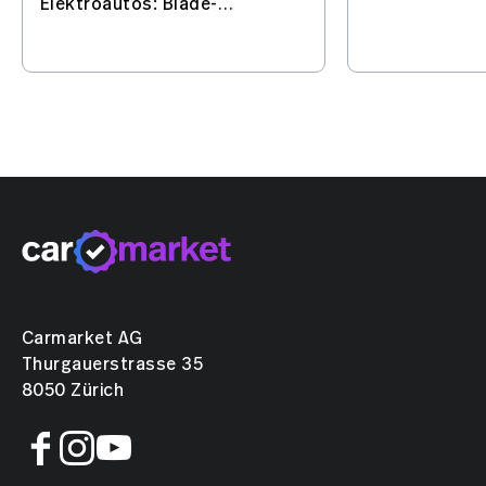
und baut das
Elektroautos: Blade-
wichtigen Sta
Batterie, Flash-Charging, KI
Elektroautos 
und automatisiertes Fahren
– mit Europa im Visier.
Carmarket AG
Thurgauerstrasse 35
8050 Zürich