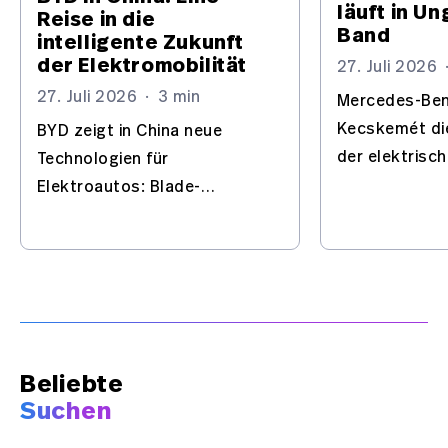
läuft in U
Reise in die
Band
intelligente Zukunft
der Elektromobilität
27. Juli 2026
27. Juli 2026
·
3 min
Mercedes-Benz
Kecskemét di
BYD zeigt in China neue
der elektrisc
Technologien für
und baut das
Elektroautos: Blade-
wichtigen Sta
Batterie, Flash-Charging, KI
Elektroautos 
und automatisiertes Fahren
– mit Europa im Visier.
Beliebte
Suchen