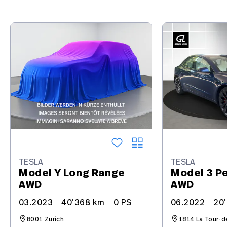
TESLA
TESLA
Model Y Long Range
Model 3 Pe
AWD
AWD
03.2023
40’368 km
0 PS
06.2022
20
8001 Zürich
1814 La Tour-d