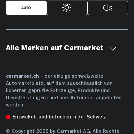
Alle Marken auf Carmarket
Aiways
Alfa Romeo
Alpine
AMC
Aston Martin
Audi
Bentley
BMW
Bucher
carmarket.ch
– der einzige schweizweite
Automarktplatz, auf dem ausschliesslich von
Bugatti
BYD
Cadillac
Chevrolet
Chrysler
Experten geprüfte Fahrzeuge, Produkte und
Citroën
Cupra
Dacia
Daewoo
Daihatsu
Dienstleistungen rund ums Automobil angeboten
DENZA
DFSK
Dodge
DS Automobiles
werden.
Farizon
Ferrari
Fiat
Ford
GAC
Geely
Entwickelt und betrieben in der Schweiz
Genesis
Honda
HONGQI
Hyundai
INEOS
© Copyright 2026 by Carmarket AG. Alle Rechte
Isuzu
JAC
JAECOO
Jaguar
Jeep
KGM