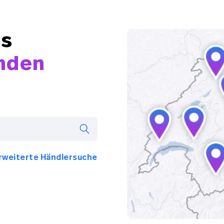
is
inden
rweiterte Händlersuche