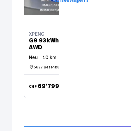
41 Neuwagen anzeigen
XPENG
G9 93kWh Performance
AWD
Neu
10 km
574 PS
5627 Besenbüren
ab CHF
69’799.–
CHF
CH
774.30 / Mt.