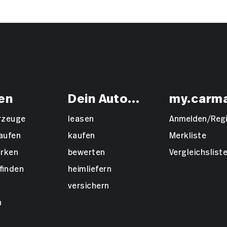
en
Dein Auto...
my.carm
hrzeuge
leasen
Anmelden/Regi
aufen
kaufen
Merkliste
rken
bewerten
Vergleichslist
finden
heimliefern
versichern
n