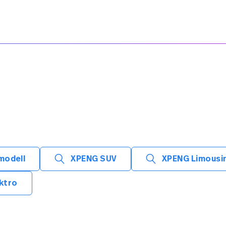
modell
XPENG SUV
XPENG Limousi
ktro