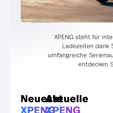
XPENG steht für inte
Ladezeiten dank 
umfangreiche Serienaus
entdecken S
Neueste
Aktuelle
XPENG
XPENG