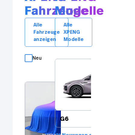
Fahrzeuge
Modelle
Alle
Alle
Fahrzeuge
XPENG
anzeigen
Modelle
Neu
Occasion
XP
G6
G6
Ne
9