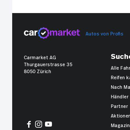
Autos von Profis
Such
Carmarket AG
Thurgauerstrasse 35
Alle Fa
8050 Zürich
Reifen k
Nach Ma
Händler 
Partner
Aktione
Magazin