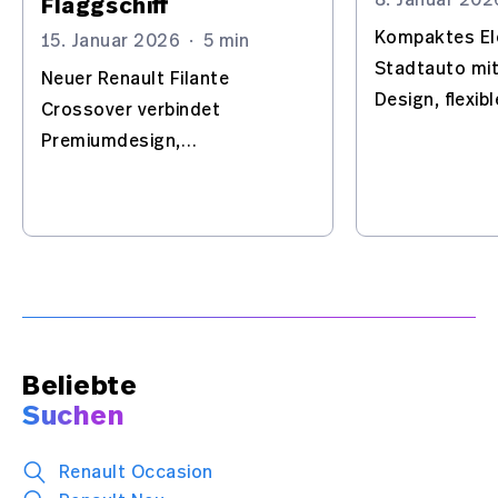
8. Januar 202
Flaggschiff
Kompaktes El
15. Januar 2026
·
5 min
Stadtauto mi
Neuer Renault Filante
Design, flexi
Crossover verbindet
und moderner
Premiumdesign,
Fahrerassiste
Hybridantrieb und moderne
Alltag in der 
Fahrassistenzsysteme für
internationale Märkte.
Beliebte
Suchen
Renault Occasion