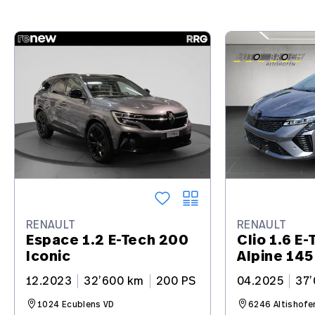
RENAULT
RENAULT
Espace 1.2 E-Tech 200
Clio 1.6 E-
Iconic
Alpine 145
12.2023
32’600 km
200 PS
04.2025
37
1024 Ecublens VD
6246 Altishofe