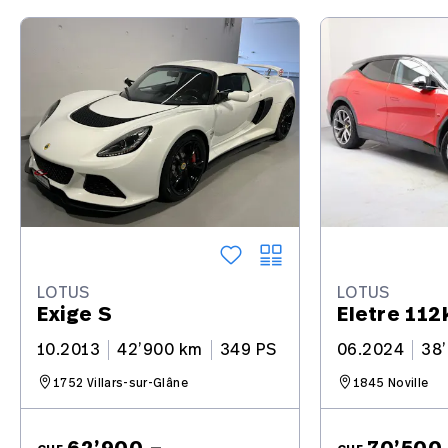
LOTUS
LOTUS
Exige S
Eletre 11
10.2013
42’900 km
349 PS
06.2024
38
1752 Villars-sur-Glâne
1845 Noville