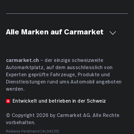
Alle Marken auf Carmarket
Aiways
Alfa Romeo
Alpine
AMC
Aston Martin
Audi
Bentley
BMW
Bucher
carmarket.ch
– der einzige schweizweite
Automarktplatz, auf dem ausschliesslich von
Bugatti
BYD
Cadillac
Chevrolet
Chrysler
Experten geprüfte Fahrzeuge, Produkte und
Citroën
Cupra
Dacia
Daewoo
Daihatsu
Dienstleistungen rund ums Automobil angeboten
DENZA
DFSK
Dodge
DS Automobiles
werden.
Farizon
Ferrari
Fiat
Ford
GAC
Geely
Entwickelt und betrieben in der Schweiz
Genesis
Honda
HONGQI
Hyundai
INEOS
© Copyright 2026 by Carmarket AG. Alle Rechte
Isuzu
JAC
JAECOO
Jaguar
Jeep
KGM
vorbehalten.
Kia
Lamborghini
Lancia
Land Rover
Release Ferdinand (4c34220)