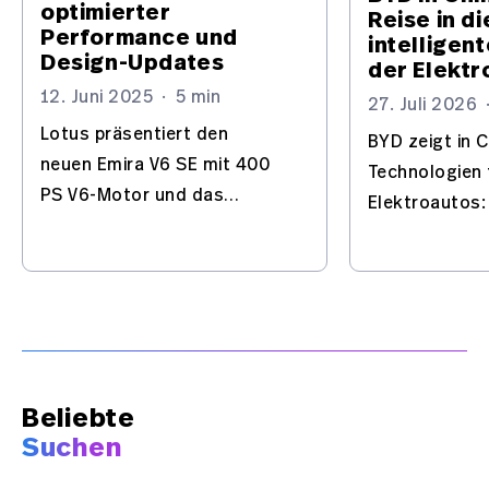
optimierter
Reise in di
Performance und
intelligen
Design-Updates
der Elektr
12. Juni 2025
·
5 min
27. Juli 2026
Lotus präsentiert den
BYD zeigt in 
neuen Emira V6 SE mit 400
Technologien 
PS V6-Motor und das
Elektroautos:
Einstiegsmodell Emira
Batterie, Flas
Turbo. Technische
und automatis
Upgrades für die gesamte
– mit Europa i
Baureihe inklusive.
Beliebte
Suchen