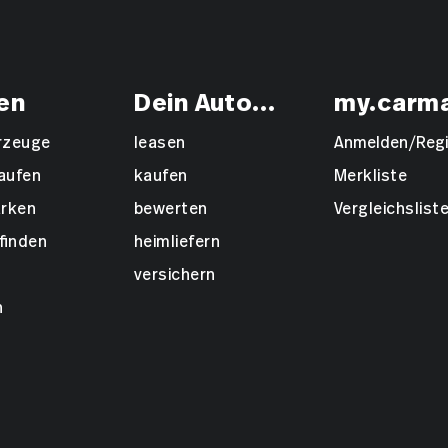
en
Dein Auto...
my.carm
hrzeuge
leasen
Anmelden/Regi
aufen
kaufen
Merkliste
rken
bewerten
Vergleichslist
finden
heimliefern
versichern
n