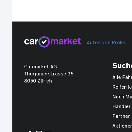
Autos von Profis
Such
Carmarket AG
Thurgauerstrasse 35
Alle Fa
8050 Zürich
Reifen k
Nach Ma
Händler 
Partner
Aktione