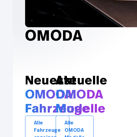
OMODA
Neueste
Aktuelle
OMODA
OMODA
Fahrzeuge
Modelle
Alle
Alle
Fahrzeuge
OMODA