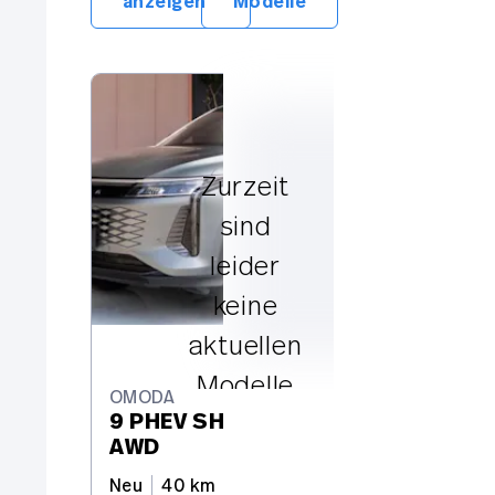
anzeigen
Modelle
OM
9 
Zurzeit
AW
sind
Ne
leider
6
keine
aktuellen
Modelle
OMODA
9 PHEV SHS Exclusive
dieser
AWD
Marke
Neu
40 km
536 PS