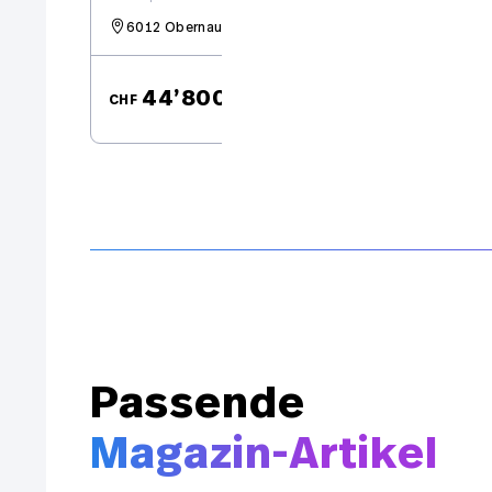
verfügbar.
6012 Obernau
Alle
44’800.–
CHF
CH
OMODA
Modelle
Passende
Magazin-Artikel