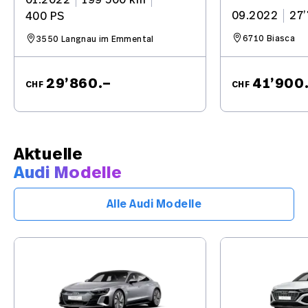
09.2022
27
400 PS
6710 Biasca
3550 Langnau im Emmental
29’860.–
41’900
CHF
CHF
Aktuelle
Audi Modelle
Alle Audi Modelle