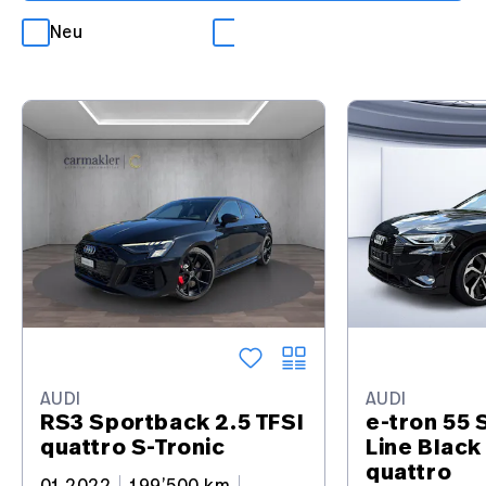
Neu
Occasion
AUDI
AUDI
RS3 Sportback 2.5 TFSI
e-tron 55 
quattro S-Tronic
Line Black
quattro
01.2022
199’500 km