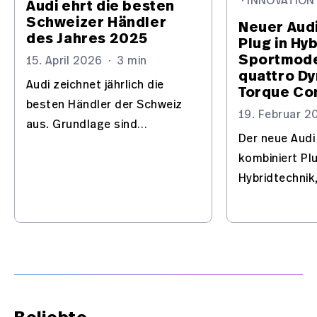
·
INNOVATION
Audi ehrt die besten
Schweizer Händler
Neuer Audi
des Jahres 2025
Plug in Hy
Sportmode
15. April 2026
·
3 min
quattro D
Audi zeichnet jährlich die
Torque Co
besten Händler der Schweiz
19. Februar 2
aus. Grundlage sind
Der neue Audi
strenge Kriterien in Verkauf
kombiniert Plu
und Service sowie eine
Hybridtechnik
ganzheitliche Bewertung
Systemleistu
der Performance.
quattro Dyna
Control zu ei
alltagstaugli
Performance 