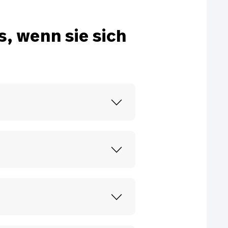
s, wenn sie sich
rzehnten konsequent auf
 getestet und weltweit
eifen, Winterreifen und All
 eigenen Testzentrum sowie
duktion geht.
 und langlebiger Performance.