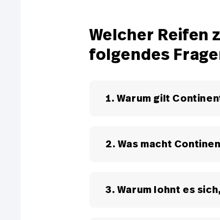
Welcher Reifen z
folgendes Frage
1. Warum gilt Continen
Continental zählt zu den füh
Innovation, Forschung und Qu
2. Was macht Continen
kontinuierlich weiterentwicke
Season Reifen.
Continental Reifen entstehen
auf der Strasse. Jeder Reifen
3. Warum lohnt es sich
Wer Continental Reifen kauft,