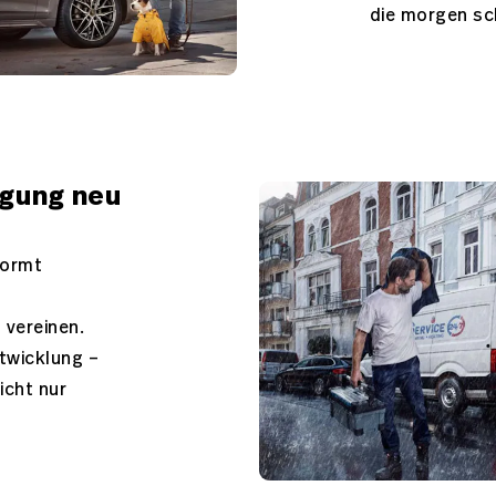
die morgen sc
egung neu
formt
 vereinen.
ntwicklung –
nicht nur