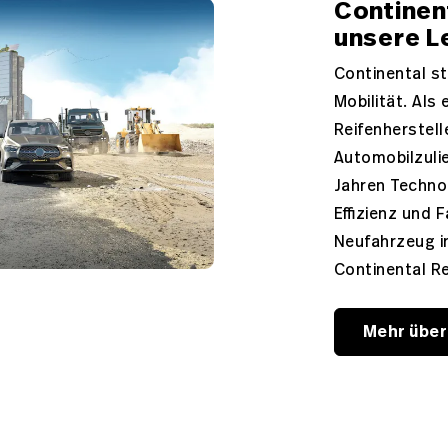
Continent
unsere L
Continental st
Mobilität. Als
Reifenherstell
Automobilzulie
Jahren Technol
Effizienz und 
Neufahrzeug i
Continental Re
Mehr über