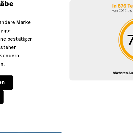
täbe
 andere Marke
ngige
ne bestätigen
tstehen
, sondern
en.
en