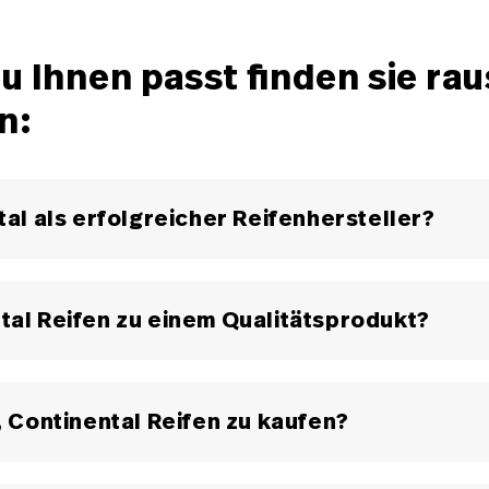
u Ihnen passt finden sie rau
n:
tal als erfolgreicher Reifenhersteller?
renden Reifenherstellern, weil das Unternehmen seit Jah
alität setzt. Reifen werden unter extremen Bedingungen
tal Reifen zu einem Qualitätsprodukt?
lt – für maximale Sicherheit und Performance bei Sommerr
 aus intensiver Entwicklung und umfangreichen Tests im
 muss zahlreiche Prüfungen bestehen, bevor er in die Pro
, Continental Reifen zu kaufen?
 investiert in ein Markenprodukt mit geprüfter Sicherheit