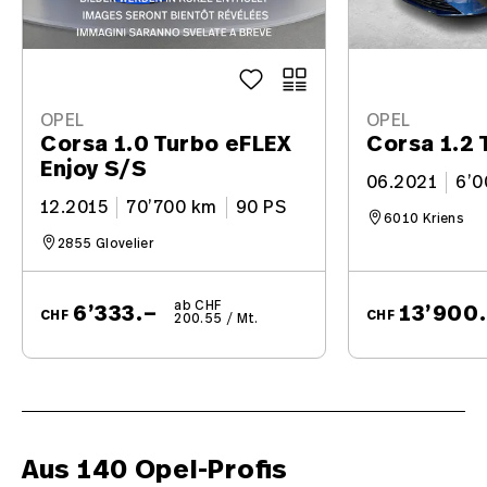
OPEL
OPEL
Corsa 1.0 Turbo eFLEX
Corsa 1.2 T
Enjoy S/S
06.2021
6’0
12.2015
70’700 km
90 PS
6010 Kriens
2855 Glovelier
ab CHF
6’333.–
13’900
CHF
CHF
200.55 / Mt.
Aus 140 Opel-Profis