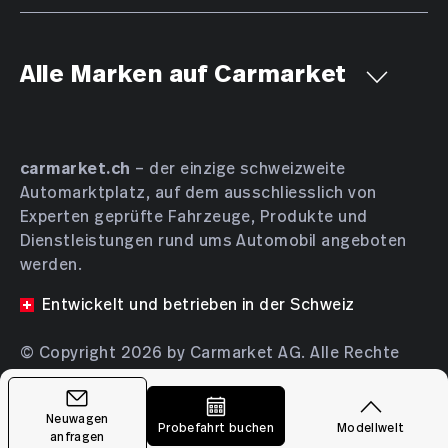
Alle Marken auf Carmarket
Aiways
Alfa Romeo
Alpine
AMC
Aston Martin
Audi
Bentley
BMW
Bucher
carmarket.ch
– der einzige schweizweite
Automarktplatz, auf dem ausschliesslich von
Bugatti
BYD
Cadillac
Chevrolet
Chrysler
Experten geprüfte Fahrzeuge, Produkte und
Citroën
Cupra
Dacia
Daewoo
Daihatsu
Dienstleistungen rund ums Automobil angeboten
DENZA
DFSK
Dodge
DS Automobiles
werden.
Farizon
Ferrari
Fiat
Ford
GAC
Geely
Entwickelt und betrieben in der Schweiz
Genesis
Honda
HONGQI
Hyundai
INEOS
© Copyright 2026 by Carmarket AG. Alle Rechte
Isuzu
JAC
JAECOO
Jaguar
Jeep
KGM
vorbehalten.
Kia
Lamborghini
Lancia
Land Rover
Release Herbert (6abf0be)
Neuwagen
Leapmotor
Lexus
Lotus
Lucid
Lynk & Co
Probefahrt buchen
Modellwelt
anfragen