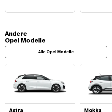
Me‑Time. Als Hybrid oder
Lux HD Licht,
vollelektrisch – sofort
ergonomischen
verfügbar mit Preisvorteil
Sitzen und eff
bis CHF 3520.–.
Electric mit b
Reichweite.
Andere
Opel Modelle
Alle Opel Modelle
Astra
Mokka