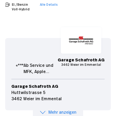
El./Benzin
Alle Details
Voll-Hybrid
Garage Schafroth AG
3462 Weier im Emmental
***Ab Service und
MFK, Apple
CarPlay/Android Auto,
Toyota Relax
Garage Schafroth AG
Herstellergarantie bis
Huttwilstrasse 5
2041 oder 250’000
3462 Weier im Emmental
Km möglich!***
Mehr anzeigen