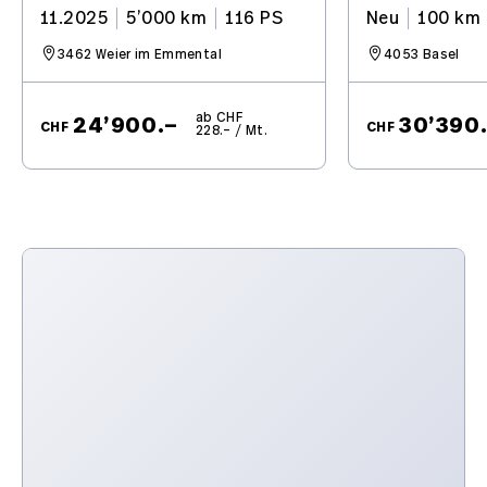
Elektrische Fensterheber
11.2025
5’000 km
116 PS
Neu
100 km
3462 Weier im Emmental
4053 Basel
Fahrersitz höhenverstellbar
Audiofernbedienung am Lenkrad
ab CHF
24’900.–
30’390
CHF
CHF
228.– / Mt.
Adaptiver Tempomat ACC
Verkehrsschild-Erkennungssystem
Park-Distanz-Sensor vorne + hinten
ABS und Bremsassistent BAS
Details siehe gültige Preisliste des Importeurs
Aussenspiegel elektrisch verstellbar und heizbar
Rückfahrkamera
Aussenspiegel elektrisch anklappbar