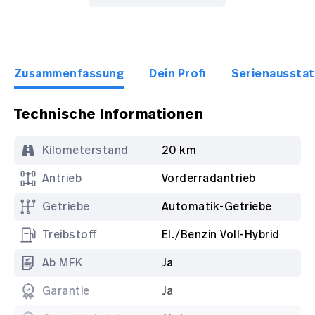
Zusammenfassung
Dein Profi
Serienaussta
Technische Informationen
Kilometerstand
20 km
Antrieb
Vorderradantrieb
Getriebe
Automatik-Getriebe
Treibstoff
El./Benzin Voll-Hybrid
Ab MFK
Ja
Garantie
Ja