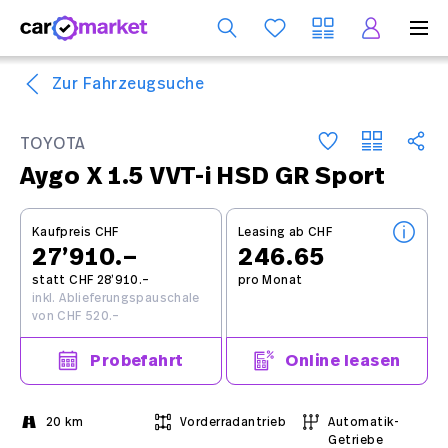
Dienst
Zur Fahrzeugsuche
TOYOTA
Aygo X 1.5 VVT-i HSD GR Sport
Kaufpreis CHF
Leasing ab CHF
27’910.–
246.65
statt CHF 28’910.–
pro Monat
inkl. Ablieferungspauschale
von CHF 520.–
Probefahrt
Online leasen
20 km
Vorderradantrieb
Automatik-
Getriebe