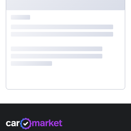
Start + Stopp Automatik
Seitenairbags vorne
Spurhalteassistent LKA
Apple Car Play/ Android Auto
Regensensor
Fernprogrammierung der Klimaautomatik
LED Tagfahrlicht
Zeige Sonderausstattung