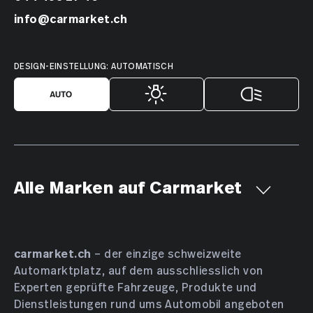
info@carmarket.ch
DESIGN-EINSTELLUNG: AUTOMATISCH
Alle Marken auf Carmarket
Aiways
Alfa Romeo
Alpine
AMC
Aston Martin
Audi
Bentley
BMW
Bucher
carmarket.ch
– der einzige schweizweite
Automarktplatz, auf dem ausschliesslich von
Bugatti
BYD
Cadillac
Chevrolet
Chrysler
Experten geprüfte Fahrzeuge, Produkte und
Citroën
Cupra
Dacia
Daewoo
Daihatsu
Dienstleistungen rund ums Automobil angeboten