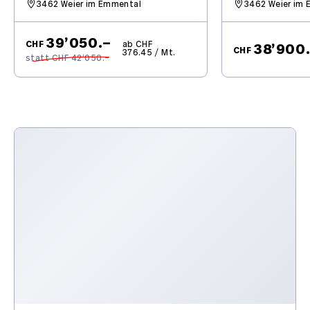
Navigationssystem
3462 Weier im Emmental
3462 Weier im
Connect
39’050.–
CHF
ab CHF
38’900
CHF
376.45 / Mt.
statt CHF 42’050.–
Keine Gewähr auf die Angaben der
Serienausstattungen
Leichtmetallfelgen 20"
Seitenscheiben im Fond und Heckscheibe getönt
Fahrersitz 8-fach elektrisch verstellbar
Aussenspiegel elektrisch verstellbar/ heizbar und
anklappbar
Lenkrad mit Bedienelementen
Elektrische Fensterheber vorne + hinten
Apple Car Play/ Android Auto