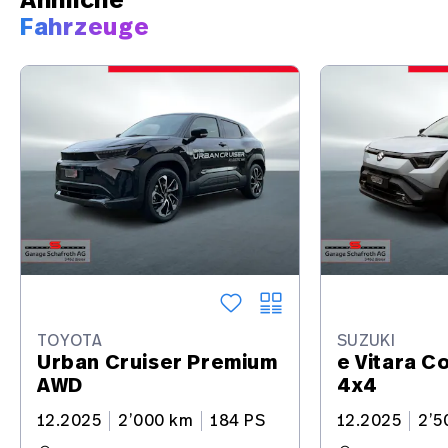
Ähnliche
Rückfahrkamera
Fahrzeuge
Lederlenkrad beheizbar
Garantie Batterie 5 Jahre/ 100'000 km
Scheinwerfer Reinigungsanlage
Ladekabel
Notbrems-Assistent
Sitzheizung vorne
Dachreling
Verkehrsschild-Erkennungssystem
TOYOTA
SUZUKI
Urban Cruiser Premium
e Vitara C
LED-Scheinwerfer
AWD
4x4
Digital Key
12.2025
2’000 km
184 PS
12.2025
2’5