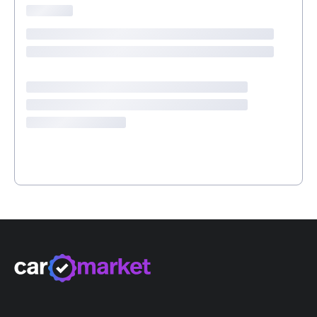
LED-Nebelscheinwerfer
Aktive Sitzbelüftung vorn
Seitenairbags vorne + hinten
Heizbare Frontscheibe
Garantie 10 Jahre/ 185'000 km
Pre Crash System PCS
Sitzbezüge in Kunstleder
Fahrersitz mit Memory
Regensensor
Park-Distanz-Sensor vorne + hinten
Geschwindigkeitsbegrenzer
Klimaanlage automatisch 2-Zonen