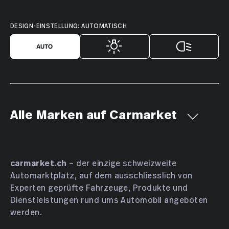
DESIGN-EINSTELLUNG: AUTOMATISCH
Alle Marken auf Carmarket
Aiways
Alfa Romeo
Alpine
AMC
Aston Martin
Audi
Bentley
BMW
Bucher
carmarket.ch
– der einzige schweizweite
Automarktplatz, auf dem ausschliesslich von
Bugatti
BYD
Cadillac
Chevrolet
Chrysler
Experten geprüfte Fahrzeuge, Produkte und
Citroën
Cupra
Dacia
Daewoo
Daihatsu
Dienstleistungen rund ums Automobil angeboten
DENZA
DFSK
Dodge
DS Automobiles
werden.
Farizon
Ferrari
Fiat
Ford
GAC
Geely