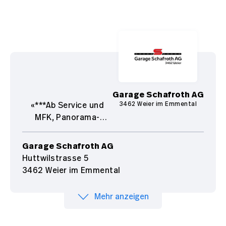
Garage Schafroth AG
3462 Weier im Emmental
***Ab Service und
MFK, Panorama-
Glasdach, Apple
CarPlay/Android
Garage Schafroth AG
Auto***
Huttwilstrasse 5
3462 Weier im Emmental
Mehr anzeigen