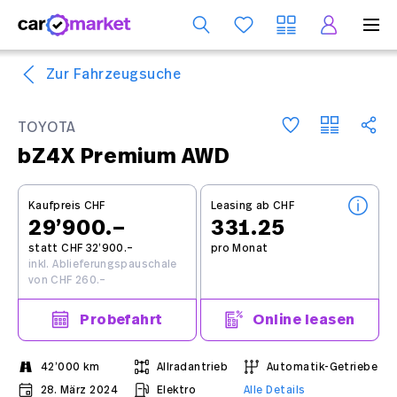
Dienst
Zur Fahrzeugsuche
TOYOTA
bZ4X Premium AWD
Kaufpreis CHF
Leasing ab CHF
29’900.–
331.25
statt CHF 32’900.–
pro Monat
inkl. Ablieferungspauschale
von CHF 260.–
Probefahrt
Online leasen
42’000 km
Allradantrieb
Automatik-Getriebe
28. März 2024
Elektro
Alle Details