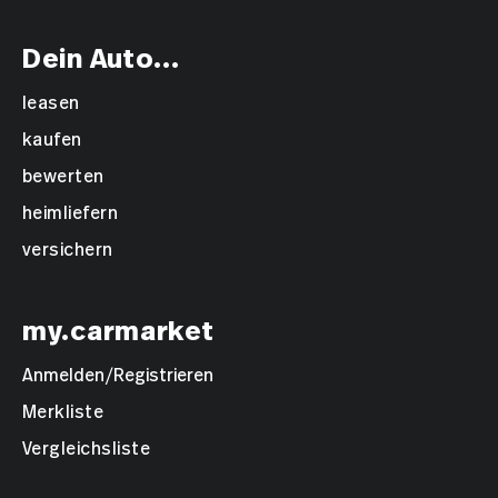
Kopfairbag vorne und hinten
Dein Auto...
JBL HiFi System
leasen
Querverkehrswarnassistent
kaufen
Spurwechselassistent
bewerten
LED Tagfahrlicht
heimliefern
versichern
Ambientebeleuchtung
Zeige Sonderausstattung
my.carmarket
Anmelden/Registrieren
Merkliste
Vergleichsliste