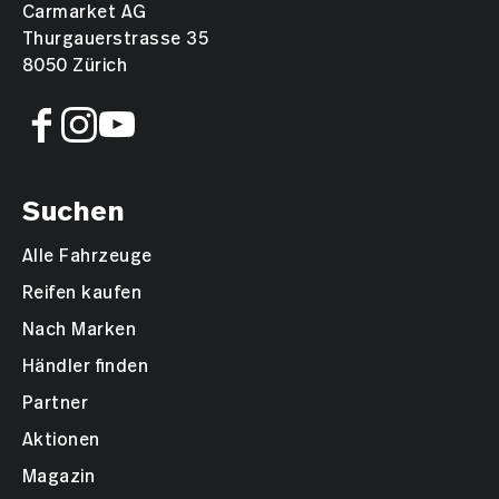
Carmarket AG
Thurgauerstrasse 35
Rücksitzbank geteilt abklappbar 60/40
8050 Zürich
Reifendruck-Kontrollsystem RDK
IPA Intelligent Parking Assist
Pack Tech
Suchen
Airbag Fahrer und Beifahrerseite
Alle Fahrzeuge
Heizbare Scheibenwaschdüsen
Reifen kaufen
Bodenteppiche
Nach Marken
Smart entry-start/ Schliess- Startsystem
Händler finden
Ausstiegs-Assistent
Partner
Aktionen
Heckklappe elektrisch
Magazin
Adaptiver Fernlichtassistent