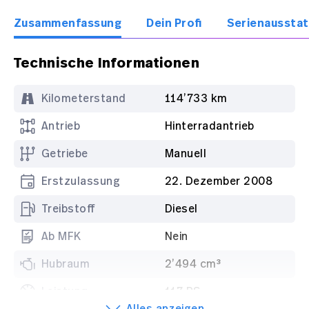
Zusammenfassung
Dein Profi
Serienaussta
Technische Informationen
Kilometerstand
114’733 km
Antrieb
Hinterradantrieb
Getriebe
Manuell
Erstzulassung
22. Dezember 2008
Treibstoff
Diesel
Ab MFK
Nein
Hubraum
2’494 cm³
Leistung
117 PS