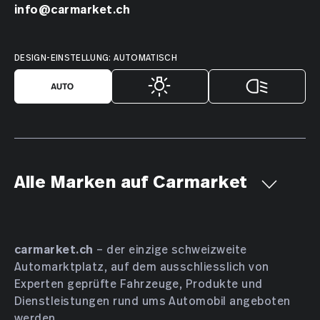
info@carmarket.ch
DESIGN-EINSTELLUNG: AUTOMATISCH
Alle Marken auf Carmarket
Aiways
Alfa Romeo
Alpine
AMC
Aston Martin
Audi
Bentley
BMW
Bucher
carmarket.ch
– der einzige schweizweite
Automarktplatz, auf dem ausschliesslich von
Bugatti
BYD
Cadillac
Chevrolet
Chrysler
Experten geprüfte Fahrzeuge, Produkte und
Citroën
Cupra
Dacia
Daewoo
Daihatsu
Dienstleistungen rund ums Automobil angeboten
DENZA
DFSK
Dodge
DS Automobiles
werden.