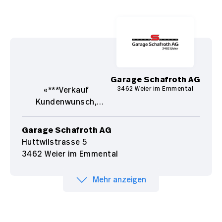
Garage Schafroth AG
3462 Weier im Emmental
***Verkauf
Kundenwunsch,
Kühlfahrzeug, auf
Anfrage frisch ab MFK
Garage Schafroth AG
und Service, Ab Platz
Huttwilstrasse 5
ohne Garantie.***
3462 Weier im Emmental
Mehr anzeigen