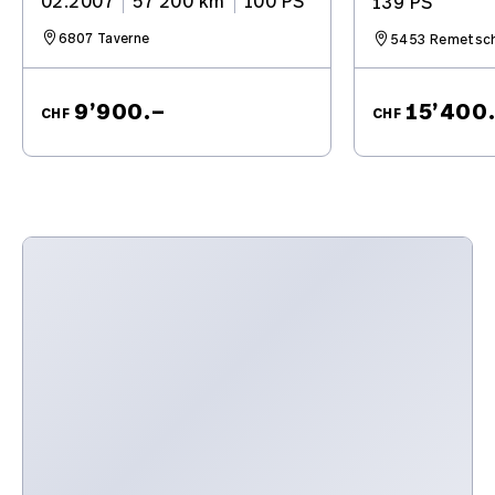
02.2007
57’200 km
100 PS
139 PS
6807 Taverne
5453 Remetsch
9’900.–
15’400
CHF
CHF