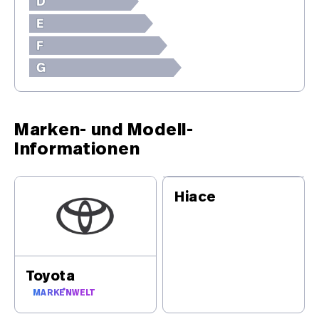
Sonderausstattung
Zeige Sonderausstattung
Keine Ausstattung verfügbar
Zeige Serienausstattung
Marken- und Modell-
Informationen
Hiace
Toyota
MARKENWELT