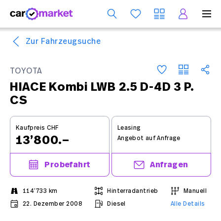
Dienst
Zur Fahrzeugsuche
TOYOTA
HIACE Kombi LWB 2.5 D-4D 3 P.
CS
Kaufpreis CHF
Leasing
13’800.–
Angebot auf Anfrage
Probefahrt
Anfragen
114’733 km
Hinterradantrieb
Manuell
22. Dezember 2008
Diesel
Alle Details