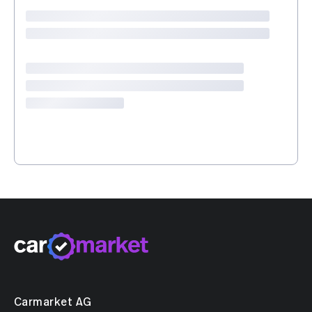
2 USB-C Schnittstellen vorne und 2 Ladebuchsen
hinten
Details siehe gültige Preisliste des Importeurs
Keine Gewähr auf die Angaben der
Serienausstattungen
Zeige Sonderausstattung
Carmarket AG