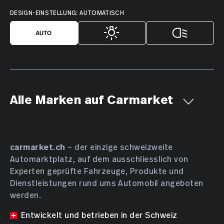
DESIGN-EINSTELLUNG: AUTOMATISCH
Alle Marken auf Carmarket
Aiways
Alfa Romeo
Alpine
AMC
Aston Martin
Audi
Bentley
BMW
Bucher
carmarket.ch
– der einzige schweizweite
Automarktplatz, auf dem ausschliesslich von
Bugatti
BYD
Cadillac
Chevrolet
Chrysler
Experten geprüfte Fahrzeuge, Produkte und
Citroën
Cupra
Dacia
Daewoo
Daihatsu
Dienstleistungen rund ums Automobil angeboten
DENZA
DFSK
Dodge
DS Automobiles
werden.
Farizon
Ferrari
Fiat
Ford
GAC
Geely
Entwickelt und betrieben in der Schweiz