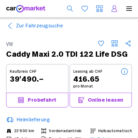
Dienst
Zur Fahrzeugsuche
VW
Caddy Maxi 2.0 TDI 122 Life DSG
Kaufpreis CHF
Leasing ab CHF
39’490.–
416.65
pro Monat
Probefahrt
Online leasen
Heimlieferung
23’600 km
Vorderradantrieb
Halbautomatisch