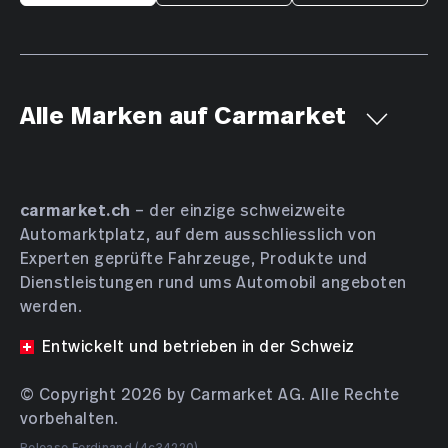
Alle Marken auf Carmarket
Aiways
Alfa Romeo
Alpine
AMC
Aston Martin
Audi
Bentley
BMW
Bucher
carmarket.ch
– der einzige schweizweite
Automarktplatz, auf dem ausschliesslich von
Bugatti
BYD
Cadillac
Chevrolet
Chrysler
Experten geprüfte Fahrzeuge, Produkte und
Citroën
Cupra
Dacia
Daewoo
Daihatsu
Dienstleistungen rund ums Automobil angeboten
DENZA
DFSK
Dodge
DS Automobiles
werden.
Farizon
Ferrari
Fiat
Ford
GAC
Geely
Entwickelt und betrieben in der Schweiz
Genesis
Honda
HONGQI
Hyundai
INEOS
© Copyright 2026 by Carmarket AG. Alle Rechte
Isuzu
JAC
JAECOO
Jaguar
Jeep
KGM
vorbehalten.
Kia
Lamborghini
Lancia
Land Rover
Release Ferdinand (4c34220)