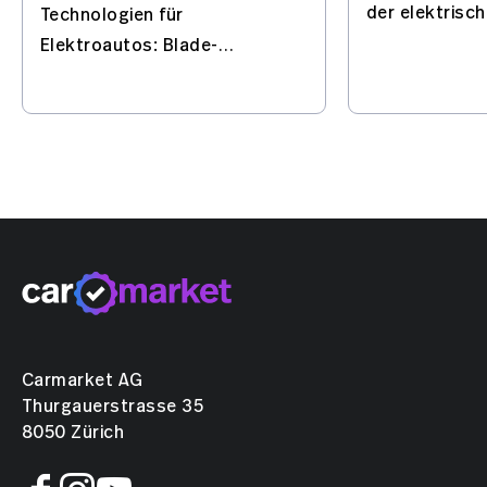
der elektrisc
Technologien für
und baut das
Elektroautos: Blade-
wichtigen Sta
Batterie, Flash-Charging, KI
Elektroautos 
und automatisiertes Fahren
– mit Europa im Visier.
Carmarket AG
Thurgauerstrasse 35
8050 Zürich