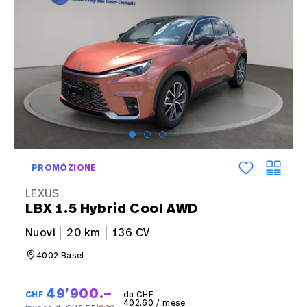
PROMOZIONE
LEXUS
LBX 1.5 Hybrid Cool AWD
Nuovi
20 km
136 CV
4002 Basel
49’900.–
CHF
da CHF
402.60 / mese