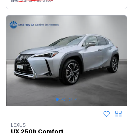
invece di CHF 55’080.–
LEXUS
UX 250h Comfort