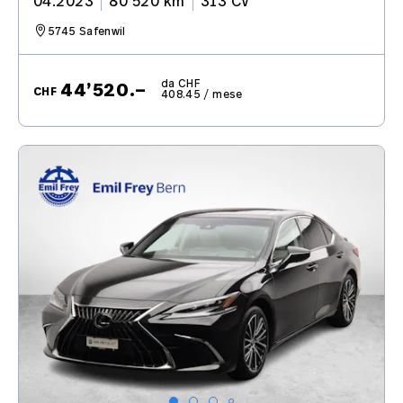
04.2023
80’520 km
313 CV
5745 Safenwil
da CHF
44’520.–
CHF
408.45 / mese