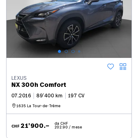
LEXUS
NX 300h Comfort
07.2016
89’400 km
197 CV
1635 La Tour-de-Trême
da CHF
21’900.–
CHF
202.90 / mese