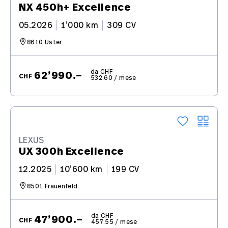
NX 450h+ Excellence
05.2026
1’000 km
309 CV
8610 Uster
da CHF
62’990.–
CHF
532.60 / mese
LEXUS
UX 300h Excellence
12.2025
10’600 km
199 CV
8501 Frauenfeld
da CHF
47’900.–
CHF
457.55 / mese