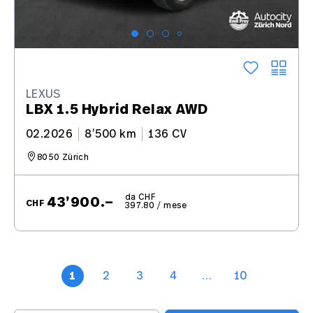
LEXUS
LBX 1.5 Hybrid Relax AWD
02.2026
8’500 km
136 CV
8050 Zürich
da CHF
43’900.–
CHF
397.80 / mese
1
2
3
4
…
10