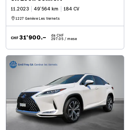
11.2023
49’564 km
184 CV
1227 Genève Les Vernets
da CHF
31’900.–
CHF
297.05 / mese