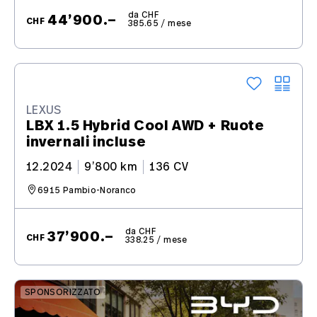
da CHF
44’900.–
CHF
385.65 / mese
LEXUS
LBX 1.5 Hybrid Cool AWD + Ruote
invernali incluse
12.2024
9’800 km
136 CV
6915 Pambio-Noranco
da CHF
37’900.–
CHF
338.25 / mese
SPONSORIZZATO