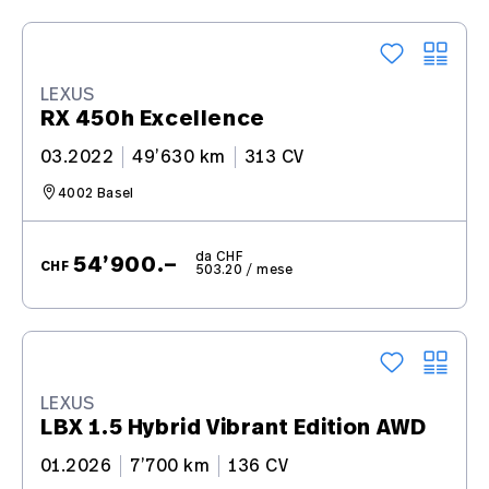
LEXUS
RX 450h Excellence
03.2022
49’630 km
313 CV
4002 Basel
da CHF
54’900.–
CHF
503.20 / mese
LEXUS
LBX 1.5 Hybrid Vibrant Edition AWD
01.2026
7’700 km
136 CV