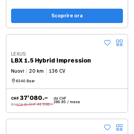
Scoprire ora
LEXUS
LBX 1.5 Hybrid Impression
Nuovi
20 km
136 CV
6340 Baar
37’080.–
CHF
da CHF
286.85 / mese
invece di CHF 41’080.–