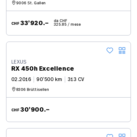
9006 St. Gallen
da CHF
33’920.–
CHF
325.85 / mese
LEXUS
RX 450h Excellence
02.2016
90’500 km
313 CV
8306 Brüttisellen
30’900.–
CHF