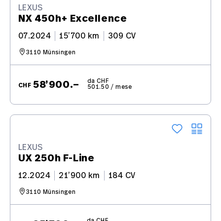
LEXUS
NX 450h+ Excellence
07.2024
15’700 km
309 CV
3110 Münsingen
da CHF
58’900.–
CHF
501.50 / mese
LEXUS
UX 250h F-Line
12.2024
21’900 km
184 CV
3110 Münsingen
da CHF