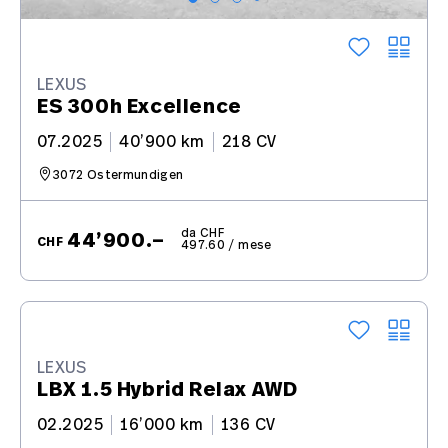
LEXUS
ES 300h Excellence
07.2025
40’900 km
218 CV
3072 Ostermundigen
da CHF
44’900.–
CHF
497.60 / mese
PRENOTATO
LEXUS
LBX 1.5 Hybrid Relax AWD
02.2025
16’000 km
136 CV