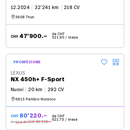
12.2024
32’241 km
218 CV
3608 Thun
da CHF
47’900.–
CHF
521.90 / mese
PROMOZIONE
LEXUS
NX 450h+ F-Sport
Nuovi
20 km
292 CV
6915 Pambio-Noranco
80’220.–
CHF
da CHF
621.70 / mese
invece di CHF 85’220.–