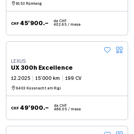
8153 Rümlang
da CHF
45’900.–
CHF
402.65 / mese
LEXUS
UX 300h Excellence
12.2025
15’000 km
199 CV
6403 Küssnacht am Rigi
da CHF
49’900.–
CHF
486.05 / mese