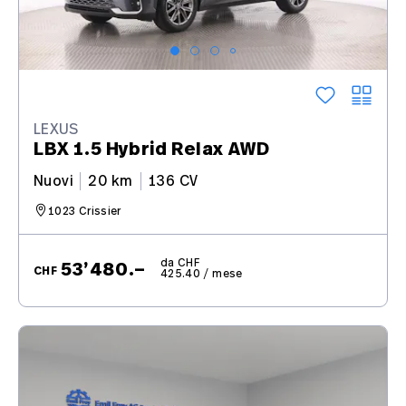
LEXUS
LBX 1.5 Hybrid Relax AWD
Nuovi
20 km
136 CV
1023 Crissier
da CHF
53’480.–
CHF
425.40 / mese