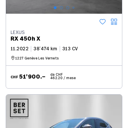
LEXUS
RX 450h X
11.2022
38’474 km
313 CV
1227 Genève Les Vernets
da CHF
51’900.–
CHF
462.20 / mese