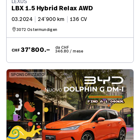
LEXUS
LBX 1.5 Hybrid Relax AWD
03.2024
24’900 km
136 CV
3072 Ostermundigen
da CHF
37’800.–
CHF
346.80 / mese
SPONSORIZZATO