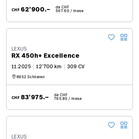
da CHF
62’900.–
CHF
567.60 / mese
LEXUS
RX 450h+ Excellence
11.2025
12’700 km
309 CV
8952 Schlieren
da CHF
83’975.–
CHF
765.80 / mese
LEXUS