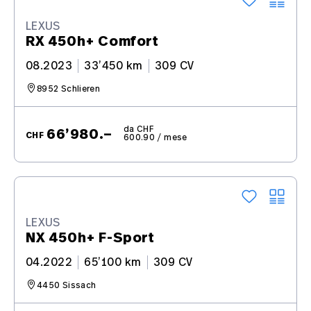
LEXUS
RX 450h+ Comfort
08.2023
33’450 km
309 CV
8952 Schlieren
da CHF
66’980.–
CHF
600.90 / mese
LEXUS
NX 450h+ F-Sport
04.2022
65’100 km
309 CV
4450 Sissach