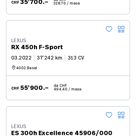
35’700.–
CHF
328.70 / mese
LEXUS
RX 450h F-Sport
03.2022
37’242 km
313 CV
4002 Basel
da CHF
55’900.–
CHF
494.40 / mese
LEXUS
ES 300h Excellence 45906/000