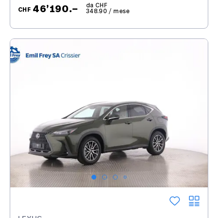
da CHF
46’190.–
CHF
348.90 / mese