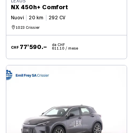
LEXUS
NX 450h+ Comfort
Nuovi
20 km
292 CV
1023 Crissier
da CHF
77’590.–
CHF
611.10 / mese