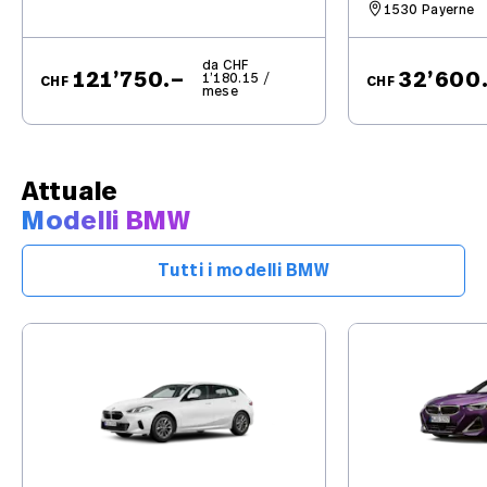
1530 Payerne
da CHF
121’750.–
32’600
1’180.15 /
CHF
CHF
mese
Attuale
Modelli BMW
Tutti i modelli BMW