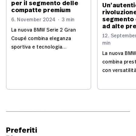
per il segmento delle
Un’autent
compatte premium
rivoluzion
segmento 
6. November 2024
·
3 min
ad alte pr
La nuova BMW Serie 2 Gran
12. Septembe
Coupé combina eleganza
min
sportiva e tecnologia
La nuova BMW
moderna. Con interni privi di
combina prest
pelle, e potenti
con versatilit
motorizzazioni, offre
La trazione M 
piacere di guida e comfort.
moderne tecn
stabiliscono 
nel segmento
performance.
Preferiti