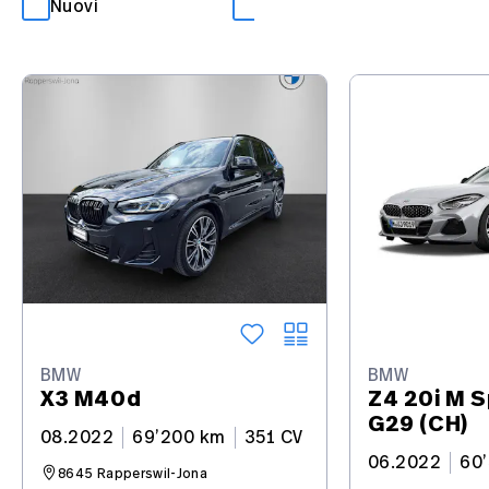
Nuovi
Occasioni
BMW
BMW
X3 M40d
Z4 20i M S
G29 (CH)
08.2022
69’200 km
351 CV
06.2022
60
8645 Rapperswil-Jona