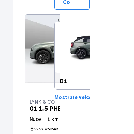
Co
LY
01
Nu
1
01
Mostrare veicoli nuovi 7
LYNK & CO
01 1.5 PHEV More
Nuovi
1 km
279 CV
3252 Worben