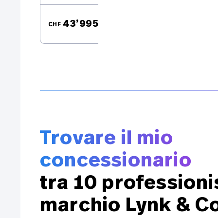
43’995.–
CHF
CH
Trovare il mio
concessionario
tra 10 professionis
marchio Lynk & C