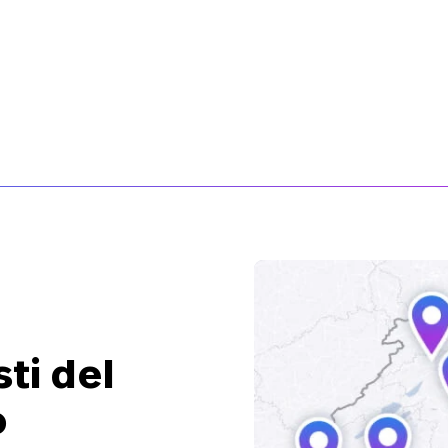
41’276.–
37’995.–
F
CHF
ti del
o