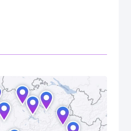
45’995.–
CHF