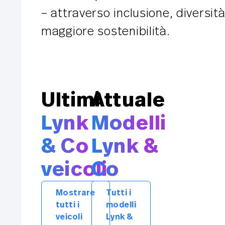
– attraverso inclusione, diversi
maggiore sostenibilità.
Ultimi
Attuale
Lynk
Modelli
& Co
Lynk &
veicoli
Co
Mostrare
Tutti i
tutti i
modelli
veicoli
Lynk &