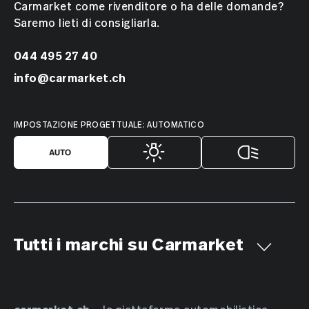
Carmarket come rivenditore o ha delle domande?
Saremo lieti di consigliarla.
044 495 27 40
info@carmarket.ch
IMPOSTAZIONE PROGETTUALE: AUTOMATICO
Tutti i marchi su Carmarket
Aiways
Alfa Romeo
Alpine
AMC
Aston Martin
Audi
Bentley
BMW
Bucher