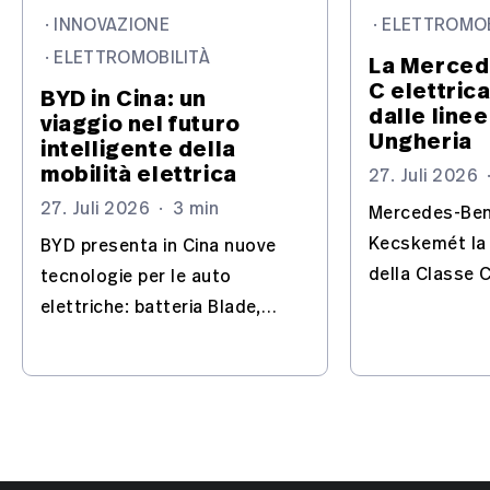
·
INNOVAZIONE
·
ELETTROMOB
·
ELETTROMOBILITÀ
La Merced
C elettric
BYD in Cina: un
dalle linee
viaggio nel futuro
Ungheria
intelligente della
mobilità elettrica
27. Juli 2026
27. Juli 2026
·
3 min
Mercedes-Ben
Kecskemét la
BYD presenta in Cina nuove
della Classe C
tecnologie per le auto
trasforma lo s
elettriche: batteria Blade,
un sito chiave
Flash Charging, IA e guida
elettriche.
automatizzata – con
l'Europa nel mirino.