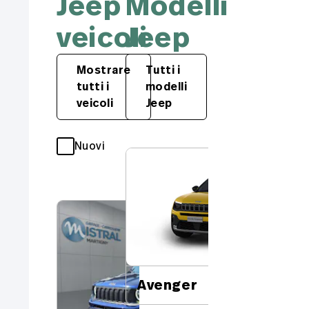
Jeep
Modelli
veicoli
Jeep
Mostrare
Tutti i
tutti i
modelli
veicoli
Jeep
Nuovi
Occasioni
JE
Av
Bl
Avenger
Nu