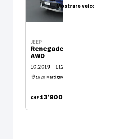
Mostrare veicoli nuovi 64
4
JEEP
Renegade 1.3 Turbo S
AWD
10.2019
112’900 km
180 CV
1920 Martigny
da CHF
13’900.–
CHF
CH
176.60 / mese