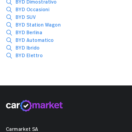
BYD Dimostrativo
BYD Occasioni
BYD SUV
BYD Station Wagon
BYD Berlina
BYD Automatico
BYD Ibrido
BYD Elettro
Carmarket SA