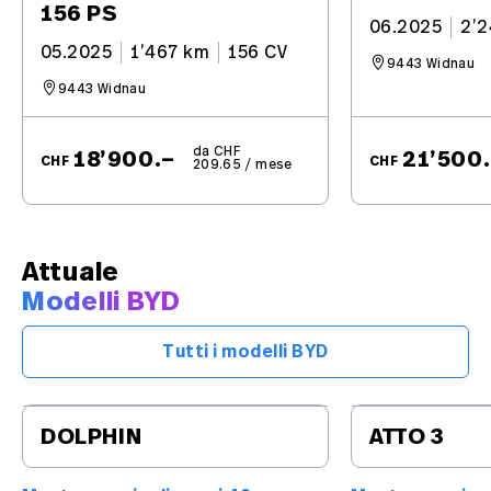
156 PS
06.2025
2’
05.2025
1’467 km
156 CV
9443 Widnau
9443 Widnau
da CHF
18’900.–
21’500
CHF
CHF
209.65 / mese
Attuale
Modelli BYD
Tutti i modelli BYD
DOLPHIN
ATTO 3