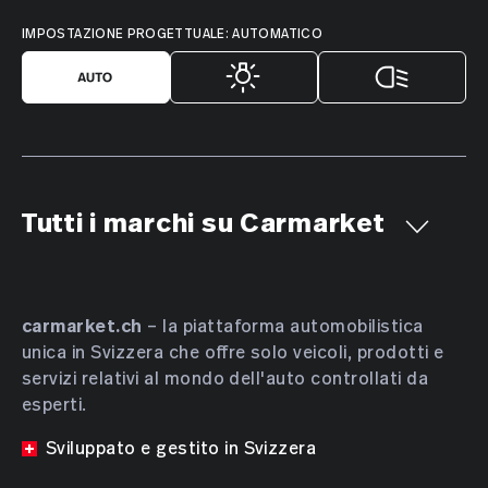
IMPOSTAZIONE PROGETTUALE: AUTOMATICO
Tutti i marchi su Carmarket
Aiways
Alfa Romeo
Alpine
AMC
Aston Martin
Audi
Bentley
BMW
Bucher
carmarket.ch
– la piattaforma automobilistica
unica in Svizzera che offre solo veicoli, prodotti e
Bugatti
BYD
Cadillac
Chevrolet
Chrysler
servizi relativi al mondo dell'auto controllati da
Citroën
Cupra
Dacia
Daewoo
Daihatsu
esperti.
DENZA
DFSK
Dodge
DS Automobiles
Sviluppato e gestito in Svizzera
Farizon
Ferrari
Fiat
Ford
GAC
Geely