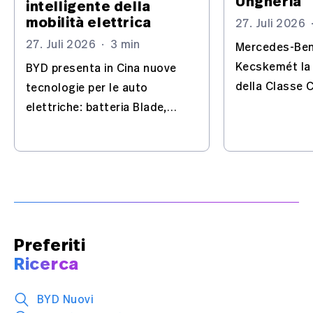
Ungheria
intelligente della
mobilità elettrica
27. Juli 2026
27. Juli 2026
·
3 min
Mercedes-Ben
Kecskemét la
BYD presenta in Cina nuove
della Classe C
tecnologie per le auto
trasforma lo s
elettriche: batteria Blade,
un sito chiave
Flash Charging, IA e guida
elettriche.
automatizzata – con
l'Europa nel mirino.
Preferiti
Ricerca
BYD Nuovi