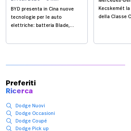
Mercedes-Ben
Kecskemét la
BYD presenta in Cina nuove
della Classe C
tecnologie per le auto
trasforma lo s
elettriche: batteria Blade,
un sito chiave
Flash Charging, IA e guida
elettriche.
automatizzata – con
l'Europa nel mirino.
Preferiti
Ricerca
Dodge Nuovi
Dodge Occasioni
Dodge Coupé
Dodge Pick up