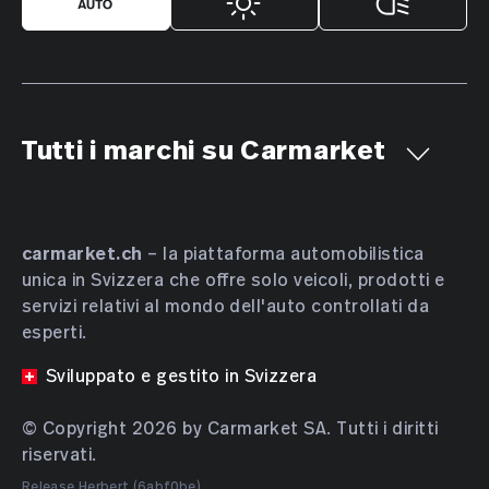
Tutti i marchi su Carmarket
Aiways
Alfa Romeo
Alpine
AMC
Aston Martin
Audi
Bentley
BMW
Bucher
carmarket.ch
– la piattaforma automobilistica
unica in Svizzera che offre solo veicoli, prodotti e
Bugatti
BYD
Cadillac
Chevrolet
Chrysler
servizi relativi al mondo dell'auto controllati da
Citroën
Cupra
Dacia
Daewoo
Daihatsu
esperti.
DENZA
DFSK
Dodge
DS Automobiles
Sviluppato e gestito in Svizzera
Farizon
Ferrari
Fiat
Ford
GAC
Geely
Genesis
Honda
HONGQI
Hyundai
INEOS
© Copyright 2026 by Carmarket SA. Tutti i diritti
riservati.
Isuzu
JAC
JAECOO
Jaguar
Jeep
KGM
Release Herbert (6abf0be)