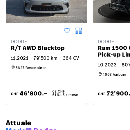
DODGE
DODGE
R/T AWD Blacktop
Ram 1500 
Pick-up Li
11.2021
79’500 km
364 CV
10.2023
80’
5627 Besenbüren
4663 Aarburg
da CHF
46’800.–
72’900
CHF
CHF
519.15 / mese
Attuale