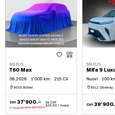
MAXUS
MAXUS
T60 Max
Mifa 9 Lu
06.2026
1’000 km
215 CV
Nuovi
100 k
9055 Bühler
6012 Obernau
37’900.–
CHF
da CHF
39’900
CHF
420.40 / mese
invece di CHF 43’132.–