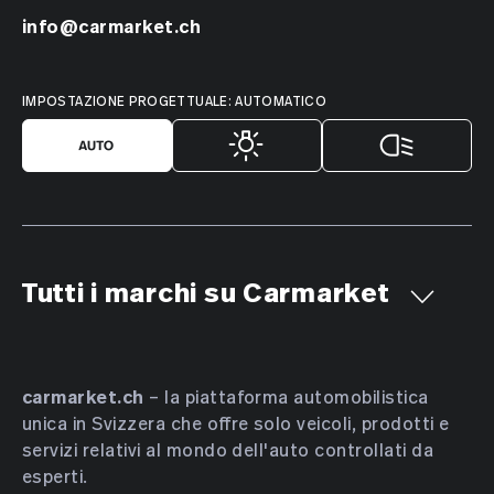
info@carmarket.ch
IMPOSTAZIONE PROGETTUALE: AUTOMATICO
Tutti i marchi su Carmarket
Aiways
Alfa Romeo
Alpine
AMC
Aston Martin
Audi
Bentley
BMW
Bucher
carmarket.ch
– la piattaforma automobilistica
unica in Svizzera che offre solo veicoli, prodotti e
Bugatti
BYD
Cadillac
Chevrolet
Chrysler
servizi relativi al mondo dell'auto controllati da
Citroën
Cupra
Dacia
Daewoo
Daihatsu
esperti.