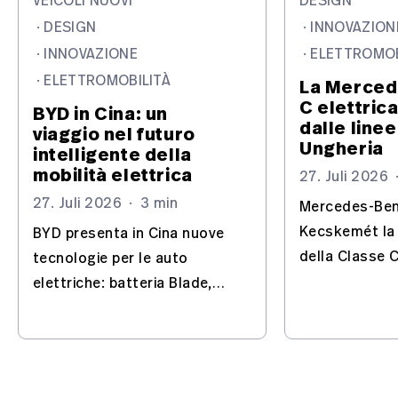
VEICOLI NUOVI
DESIGN
·
DESIGN
·
INNOVAZION
·
INNOVAZIONE
·
ELETTROMOB
·
ELETTROMOBILITÀ
La Merced
C elettric
BYD in Cina: un
dalle linee
viaggio nel futuro
Ungheria
intelligente della
mobilità elettrica
27. Juli 2026
27. Juli 2026
·
3 min
Mercedes-Ben
Kecskemét la
BYD presenta in Cina nuove
della Classe C
tecnologie per le auto
trasforma lo s
elettriche: batteria Blade,
un sito chiave
Flash Charging, IA e guida
elettriche.
automatizzata – con
l'Europa nel mirino.