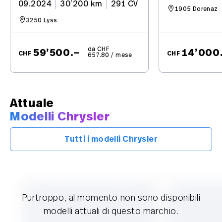
09.2024
30’200 km
291 CV
1905 Dorenaz
3250 Lyss
da CHF
59’500.–
14’000
CHF
CHF
657.80 / mese
Attuale
Modelli Chrysler
Tutti i modelli Chrysler
Purtroppo, al momento non sono disponibili
modelli attuali di questo marchio.