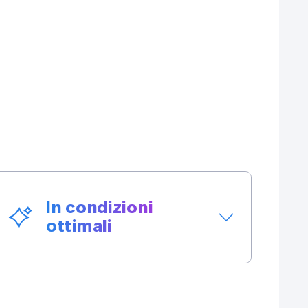
In condizioni
ottimali
Non solo ti consegniamo un veicolo
perfettamente funzionante, ma anche un
veicolo pulito, ben curato ed