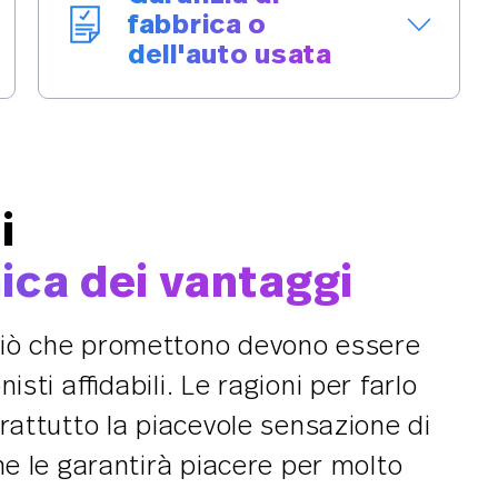
fabbrica o
dell'auto usata
I nostri veicoli sono offerti con la
sicurezza aggiuntiva e a lungo termine di
una garanzia di fabbrica o dell'usato.
i
ca dei vantaggi
iò che promettono devono essere
sti affidabili. Le ragioni per farlo
rattutto la piacevole sensazione di
he le garantirà piacere per molto