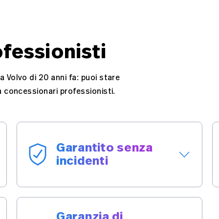
fessionisti
 Volvo di 20 anni fa: puoi stare
a concessionari professionisti.
Garantito senza
incidenti
Tutti i veicoli offerti su Carmarket sono
garantiti per non essere mai stati
Garanzia di
coinvolti in collisioni o incidenti.