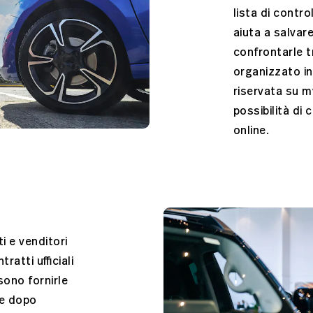
lista di contr
aiuta a salvare
confrontarle t
organizzato in
riservata su m
possibilità di
online.
e
i e venditori
atti ufficiali
sono fornirle
he dopo