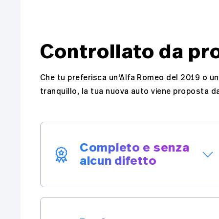
Controllato da pro
Che tu preferisca un'Alfa Romeo del 2019 o una
tranquillo, la tua nuova auto viene proposta d
Completo e senza
alcun difetto
I nostri professionisti controllano ogni
minimo dettaglio della tua auto. Così
puoi stare tranquillo: il tuo veicolo è