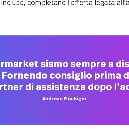
incluso, completano l'offerta legata all'
rmarket siamo sempre a dis
i. Fornendo consiglio prima d
tner di assistenza dopo l’a
Andreas Flückiger