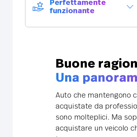
Perfettamente
garantito privo di difetti.
funzionante
I nostri veicoli sono pronti all'uso
immediato. Tutti i componenti come il
motore, il cambio, i freni e l'elettronica
sono perfettamente funzionanti.
Buone ragion
Una panorami
Auto che mantengono c
acquistate da professioni
sono molteplici. Ma sop
acquistare un veicolo c