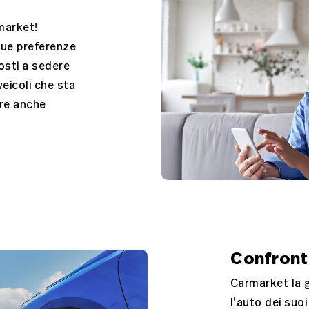
market!
 sue preferenze
osti a sedere
eicoli che sta
ire anche
Confront
Carmarket la g
l’auto dei suo