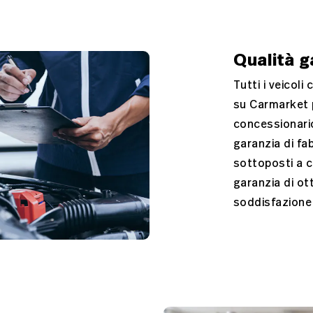
Qualità g
Tutti i veicoli
su Carmarket 
concessionario
garanzia di fa
sottoposti a c
garanzia di ot
soddisfazione