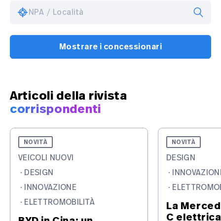
NPA / Località
Mostrare i concessionari
Articoli della rivista
corrispondenti
NOVITÀ
NOVITÀ
VEICOLI NUOVI
DESIGN
·
DESIGN
·
INNOVAZION
·
INNOVAZIONE
·
ELETTROMOB
·
ELETTROMOBILITÀ
La Merced
C elettric
BYD in Cina: un