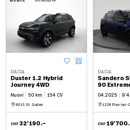
DACIA
DACIA
Duster 1.2 Hybrid
Sandero S
Journey 4WD
90 Extrem
Nuovi
50 km
154 CV
04.2025
9’
9015 St. Gallen
1228 Plan-les-
32’190.–
19’700
CHF
CHF