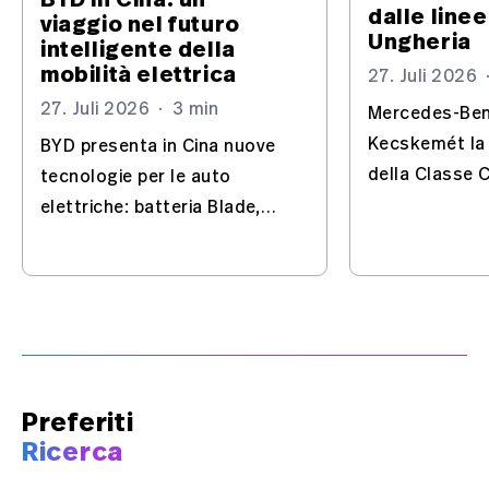
dalle linee
viaggio nel futuro
Ungheria
intelligente della
mobilità elettrica
27. Juli 2026
27. Juli 2026
·
3 min
Mercedes-Ben
Kecskemét la
BYD presenta in Cina nuove
della Classe C
tecnologie per le auto
trasforma lo s
elettriche: batteria Blade,
un sito chiave
Flash Charging, IA e guida
elettriche.
automatizzata – con
l'Europa nel mirino.
Preferiti
Ricerca