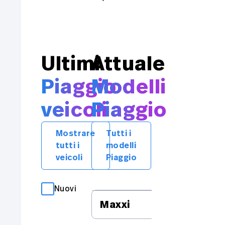
Ultimi
Attuale
Piaggio
Modelli
veicoli
Piaggio
Mostrare
Tutti i
tutti i
modelli
veicoli
Piaggio
Nuovi
Occasioni
Maxxi