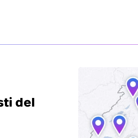
25’900.–
57’400.–
F
CHF
268.85 / mese
6
ti del