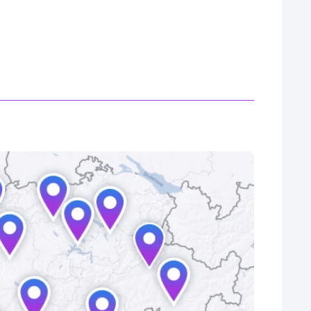
33’500.–
CHF
25.05 / mese
364.85 / mese