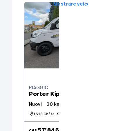
Mostrare veicoli nuovi 0
PI
Po
Pr
12
6
PIAGGIO
Porter Kipper NPE Top
Nuovi
20 km
82 CV
1618 Châtel-St-Denis
57’846.–
CHF
da CHF