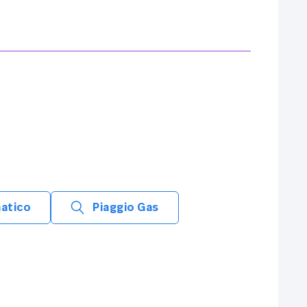
matico
Piaggio Gas