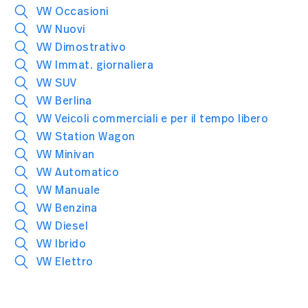
VW Occasioni
VW Nuovi
VW Dimostrativo
VW Immat. giornaliera
VW SUV
VW Berlina
VW Veicoli commerciali e per il tempo libero
VW Station Wagon
VW Minivan
VW Automatico
VW Manuale
VW Benzina
VW Diesel
VW Ibrido
VW Elettro