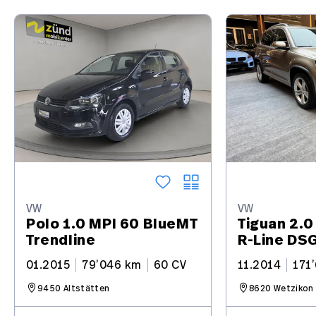
VW
VW
Polo 1.0 MPI 60 BlueMT
Tiguan 2.0
Trendline
R-Line DS
01.2015
79’046 km
60 CV
11.2014
171
9450 Altstätten
8620 Wetzikon