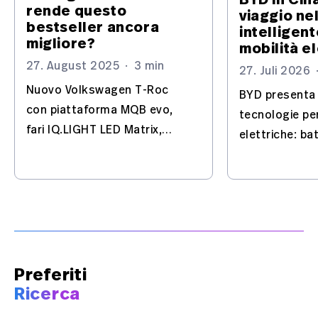
rende questo
viaggio ne
bestseller ancora
intelligent
migliore?
mobilità el
27. August 2025
·
3 min
27. Juli 2026
Nuovo Volkswagen T-Roc
BYD presenta 
con piattaforma MQB evo,
tecnologie pe
fari IQ.LIGHT LED Matrix,
elettriche: ba
Travel Assist, Park Assist
Flash Charging
Pro, Head-up Display
automatizzat
integrato nel parabrezza e
l'Europa nel m
motorizzazioni Hybrid.
Preferiti
Ricerca