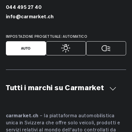
044 495 27 40
info@carmarket.ch
IMPOSTAZIONE PROGETTUALE: AUTOMATICO
Tutti i marchi su Carmarket
Aiways
Alfa Romeo
Alpine
AMC
Aston Martin
Audi
Bentley
BMW
Bucher
carmarket.ch
– la piattaforma automobilistica
unica in Svizzera che offre solo veicoli, prodotti e
Bugatti
BYD
Cadillac
Chevrolet
Chrysler
servizi relativi al mondo dell'auto controllati da