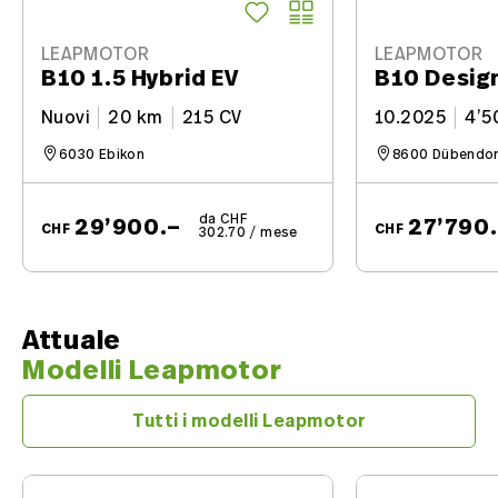
LEAPMOTOR
LEAPMOTOR
B10 1.5 Hybrid EV
B10 Desig
Nuovi
20 km
215 CV
10.2025
4’5
6030 Ebikon
8600 Dübendor
da CHF
29’900.–
27’790
CHF
CHF
302.70 / mese
Attuale
Modelli Leapmotor
Tutti i modelli Leapmotor