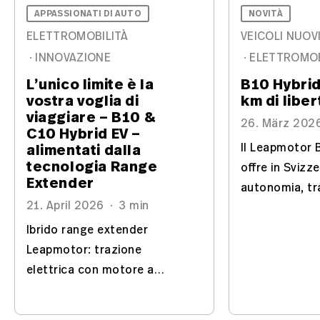
APPASSIONATI DI AUTO
NOVITÀ
ELETTROMOBILITÀ
VEICOLI NUOV
·
INNOVAZIONE
·
ELETTROMOB
L’unico limite è la
B10 Hybrid
vostra voglia di
km di liber
viaggiare – B10 &
26. März 202
C10 Hybrid EV –
alimentati dalla
Il Leapmotor 
tecnologia Range
offre in Svizz
Extender
autonomia, tr
21. April 2026
·
3 min
elettrica e c
efficiente e s
Ibrido range extender
compromessi
Leapmotor: trazione
elettrica con motore a
benzina come generatore –
meno peso, minore