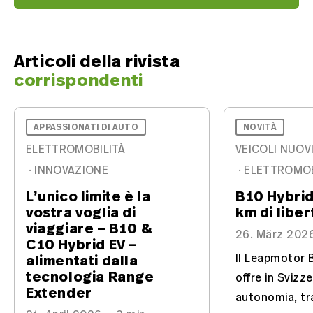
Articoli della rivista
corrispondenti
APPASSIONATI DI AUTO
NOVITÀ
ELETTROMOBILITÀ
VEICOLI NUOV
·
INNOVAZIONE
·
ELETTROMOB
L’unico limite è la
B10 Hybrid
vostra voglia di
km di liber
viaggiare – B10 &
26. März 202
C10 Hybrid EV –
alimentati dalla
Il Leapmotor 
tecnologia Range
offre in Svizz
Extender
autonomia, tr