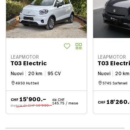
LEAPMOTOR
LEAPMOTOR
T03 Electric
T03 Electr
Nuovi
20 km
95 CV
Nuovi
20 km
4950 Huttwil
5745 Safenwil
15’900.–
CHF
da CHF
18’260.
CHF
145.75 / mese
invece di CHF 16’990.–