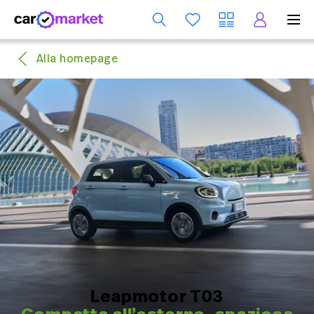
S
Alla homepage
Leapmotor T03