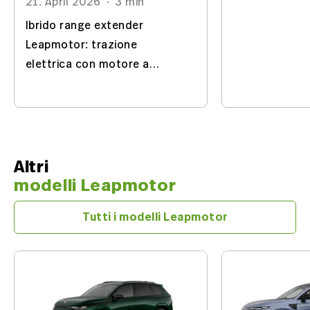
21. April 2026
·
3 min
elettrica e c
efficiente e s
Ibrido range extender
compromessi
Leapmotor: trazione
elettrica con motore a
benzina come generatore –
meno peso, minore
complessità ed elevata
efficienza.
Altri
modelli Leapmotor
Tutti i modelli Leapmotor