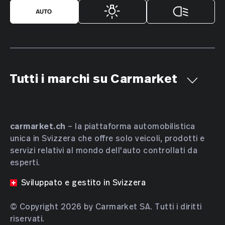
Tutti i marchi su Carmarket
Aiways
Alfa Romeo
Alpine
AMC
Aston Martin
Audi
Bentley
BMW
Bucher
carmarket.ch
– la piattaforma automobilistica
unica in Svizzera che offre solo veicoli, prodotti e
Bugatti
BYD
Cadillac
Chevrolet
Chrysler
servizi relativi al mondo dell'auto controllati da
Citroën
Cupra
Dacia
Daewoo
Daihatsu
esperti.
DENZA
DFSK
Dodge
DS Automobiles
Sviluppato e gestito in Svizzera
Farizon
Ferrari
Fiat
Ford
GAC
Geely
Genesis
Honda
HONGQI
Hyundai
INEOS
© Copyright 2026 by Carmarket SA. Tutti i diritti
riservati.
Isuzu
JAC
JAECOO
Jaguar
Jeep
KGM