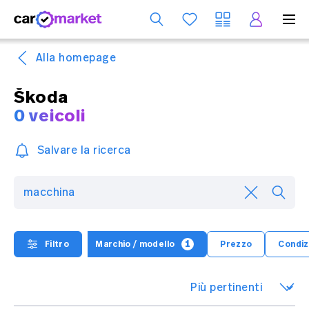
S
Alla homepage
Škoda
0 veicoli
Salvare la ricerca
1
Filtro
Marchio / modello
Prezzo
Condizi