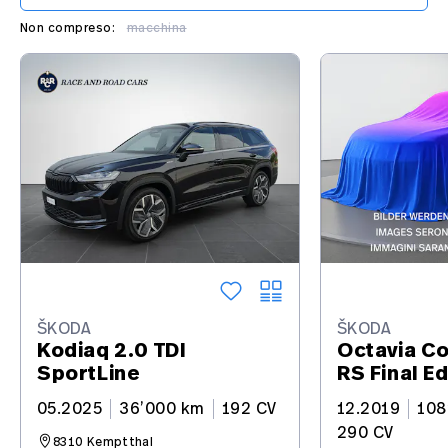
Non compreso:
macchina
ŠKODA
ŠKODA
Kodiaq 2.0 TDI
Octavia Co
SportLine
RS Final E
05.2025
36’000 km
192 CV
12.2019
108
290 CV
8310 Kemptthal