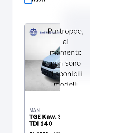
Nuovi
Occasioni
Purtroppo,
al
MA
3.
momento
Nu
non sono
1
disponibili
modelli
attuali di
questo
MAN
marchio.
TGE Kaw. 3.5 t 3140 H 2.0
TDI 140