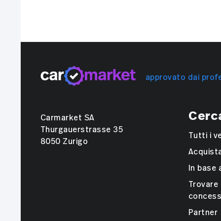
approvato dai profe
Cerc
Carmarket SA
Thurgauerstrasse 35
Tutti i v
8050 Zurigo
Acquist
In base 
Trovare
concess
Partner