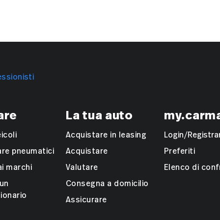
ssionisti
are
La tua auto
my.carm
eicoli
Acquistare in leasing
Login/Registrar
are pneumatici
Acquistare
Preferiti
ai marchi
Valutare
Elenco di con
 un
Consegna a domicilio
ionario
Assicurare