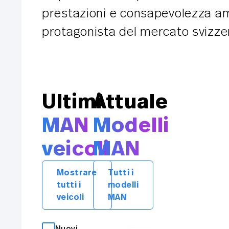
prestazioni e consapevolezza a
protagonista del mercato svizzer
Ultimi
Attuale
MAN
Modelli
veicoli
MAN
Mostrare
Tutti i
tutti i
modelli
veicoli
MAN