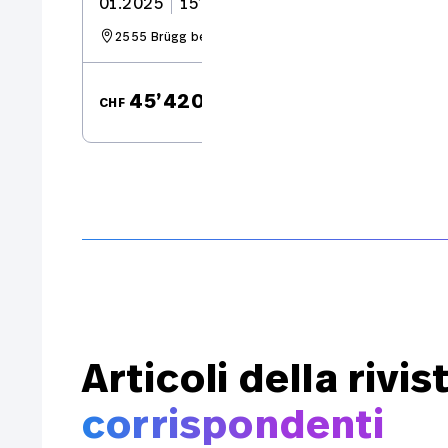
01.2025
15’000 km
140 CV
Tutti i
modelli
2555 Brügg bei Biel
MAN
da CHF
45’420.–
CHF
CH
483.25 / mese
Articoli della rivis
corrispondenti