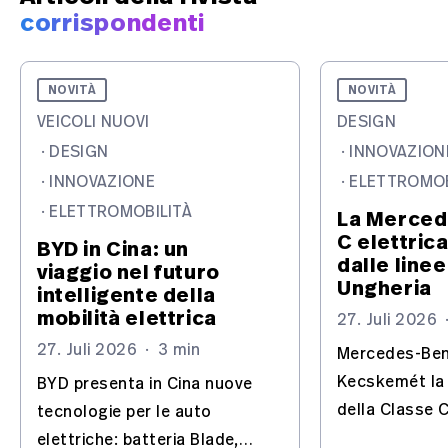
corrispondenti
NOVITÀ
NOVITÀ
VEICOLI NUOVI
DESIGN
·
DESIGN
·
INNOVAZION
·
INNOVAZIONE
·
ELETTROMOB
·
ELETTROMOBILITÀ
La Merced
C elettric
BYD in Cina: un
dalle linee
viaggio nel futuro
Ungheria
intelligente della
mobilità elettrica
27. Juli 2026
27. Juli 2026
·
3 min
Mercedes-Ben
Kecskemét la
BYD presenta in Cina nuove
della Classe C
tecnologie per le auto
trasforma lo s
elettriche: batteria Blade,