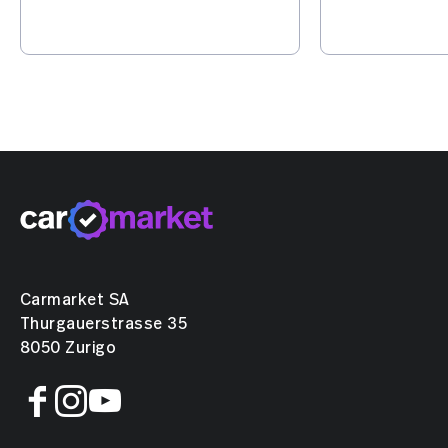
un sito chiave
Flash Charging, IA e guida
elettriche.
automatizzata – con
l'Europa nel mirino.
Carmarket SA
Thurgauerstrasse 35
8050 Zurigo