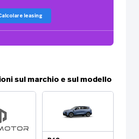
issaggio Isofix per seggiolino bambini
n-Board Charger 11 kW
Calcolare leasing
ivestimento di sedile in cuoio sintetico
lluminazione ambiente
istema di navigazione
pecchietti esterni regolabili e riscaldabili
ompa di termico
oni sul marchio e sul modello
irbags laterali conducente e passeggero
essuna responsabilità dell'esatezza per
ccessori di serie
iscaldamento del volante
ound-System Surround