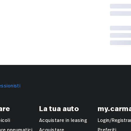
ssionisti
are
La tua auto
my.carm
eicoli
Acquistare in leasing
Login/Registrar
are pneumatici
Acquistare
Preferiti