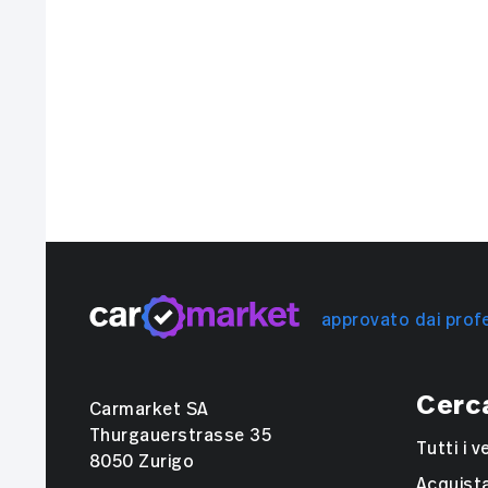
approvato dai profe
Cerc
Carmarket SA
Thurgauerstrasse 35
Tutti i v
8050 Zurigo
Acquist