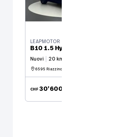
LEAPMOTOR
B10 1.5 Hybrid EV
Nuovi
20 km
218 CV
6595 Riazzino
da CHF
30’600.–
CHF
CH
305.15 / mese