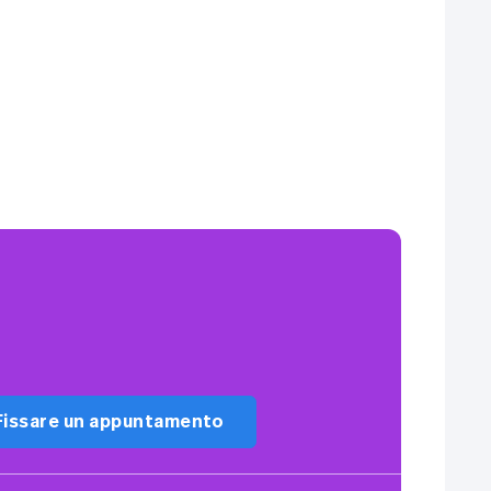
ari posteriori LED
limatizzatore automatico due zone
ensori di pressione pneumatici TPMS
ireless Charging per dispositivi terminali
rtatili
Fissare un appuntamento
edili anteriori con ventilazione