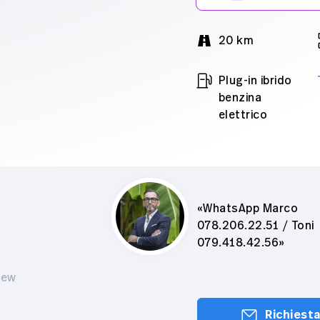
20 km
Plug-in ibrido
benzina
elettrico
WhatsApp Marco
078.206.22.51 / Toni
079.418.42.56
iew
Richiest