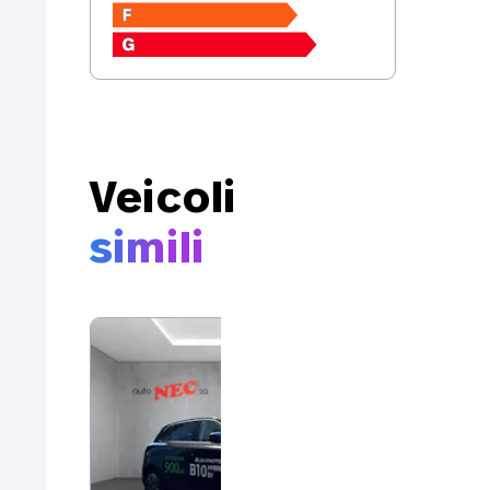
Sistema alarme anti-collisione
Fari fendinebbia
Veicoli
simili
LE
B1
Nu
6