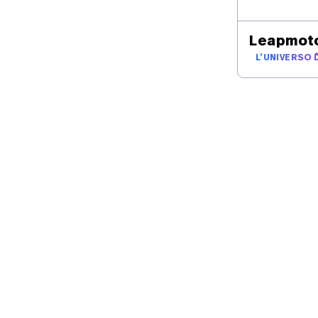
M
Schienali posteriori reclinabili separatamente
Leapmot
60:40
L’UNIVERSO 
PRENOTATO
APMOTOR
LEAPMOTOR
0 1.5 Hybrid EV
B10 1.5 Hybrid
ovi
20 km
218 CV
Nuovi
20 km
21
595 Riazzino
6595 Riazzino