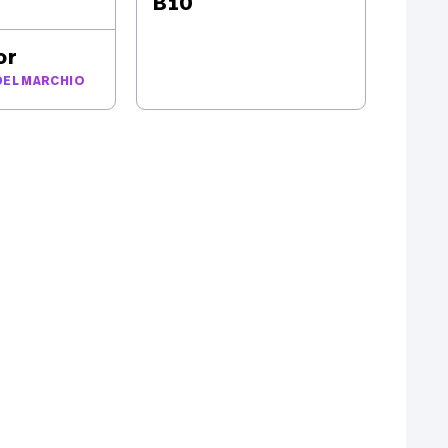
B10
ostrare equipaggiamento di serie
or
DEL MARCHIO
LEAPMOTOR
 EV
B10 1.5 Hybrid EV
8 CV
Nuovi
20 km
215 CV
6595 Riazzino