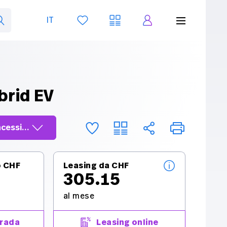
IT
DE
Tedesco
FR
Francese
IT
Italiano
brid EV
cessionario
cessionario
75
o CHF
Leasing da CHF
305.15
al mese
prova su
trada
Leasing online