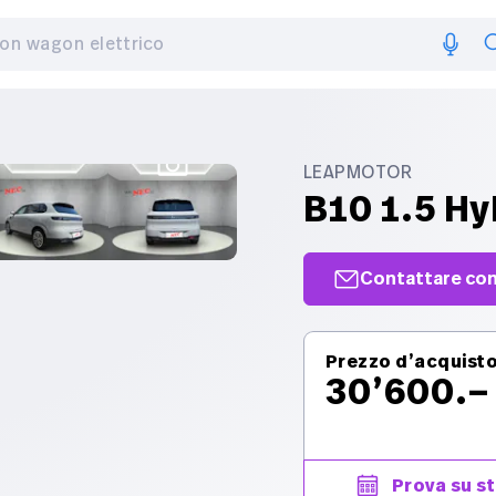
LEAPMOTOR
B10 1.5 Hy
Contattare con
Contattare con
+41 91 201 30 
Prezzo d’acquist
30’600.–
Richiesta
Prenotare una 
strada
Prova su s